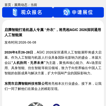
首页
展商动态
当前
启腾智能打造机器人专属 “外衣”，将亮相AGIC 2026深圳通用
人工智能展
发布时间:2026-06-08
2026年8月26-28日
，AGIC 2026深圳通用人工智能展即将盛大启
幕。作为人工智能与机器人行业具备国际化影响力的盛会，本届大
会以
“
人机协同
・无界未来”
为主题，聚焦AI核心能力、AI+场景应
用、具身智能、仿生智能等前沿领域，致力于向世界输出中国人工
智能的创新成果与解决方案，扩大中国AI产业的国际影响力。
东莞市启腾智能科技有限公司
将亮相本次行业盛会。接下来，让我
们一同了解他们在展会上的精彩呈现。