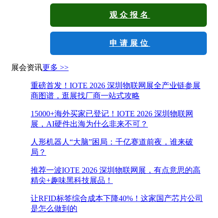
观众报名
申请展位
展会资讯
更多 >>
重磅首发！IOTE 2026 深圳物联网展全产业链参展
商图谱，逛展找厂商一站式攻略
15000+海外买家已登记！IOTE 2026 深圳物联网
展，AI硬件出海为什么非来不可？
人形机器人“大脑”困局：千亿赛道前夜，谁来破
局？
推荐一波IOTE 2026 深圳物联网展，有点意思的高
精尖+趣味黑科技展品！
让RFID标签综合成本下降40%！这家国产芯片公司
是怎么做到的