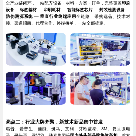
全产业链闭环，一站配齐设备・材料・方案・订单，完整覆盖
印刷
设备— 标签基材 — 印刷耗材 — 智能标签芯片 — 封装检测设备 —
防伪溯源系统 — 垂直行业终端应用
全链路，采购选品、技术对
接、渠道招商、代理合作、终端接单，一站全部搞定。
亮点二：行业大牌齐聚，新技术新品集中首发
惠普、爱普生、佳能、斑马、艾利、芬欧蓝泰、3M、复旦微电
子、平头哥、远望谷、劲嘉集团等
国内外头部品牌集体亮相
，首发