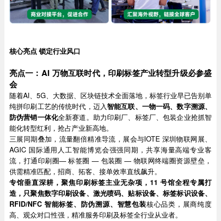
核心亮点 锁定行业风口
亮点一：AI 万物互联时代，印刷标签产业转型升级必参盛
会
随着AI、5G、大数据、区块链技术全面落地，标签行业早已告别单
纯拼印刷工艺的传统时代，迈入
智能互联、一物一码、数字溯源、
防伪营销一体化
全新赛道。助力印刷厂、标签厂、包装企业抢抓智
能化转型红利，抢占产业新高地。
三展同期叠加，流量翻倍精准导流，展会与IOTE 深圳物联网展、
AGIC 国际通用人工智能博览会强强同期，共享海量高端专业客
流，打通印刷圈— 标签圈 — 包装圈 — 物联网终端圈资源壁垒，
供需精准匹配，招商、拓客、接单效率直线飙升。
专馆垂直深耕，聚焦印刷标签主业无杂项，11 号馆全程专属打
造，只聚焦
数字印刷设备、激光喷码、贴标设备、
标签
标识设备
、
R
FID/NFC 智能标签、防伪溯源、智慧包装
核心品类，展商纯度
高、观众对口性强，精准服务印刷及标签全行业从业者。