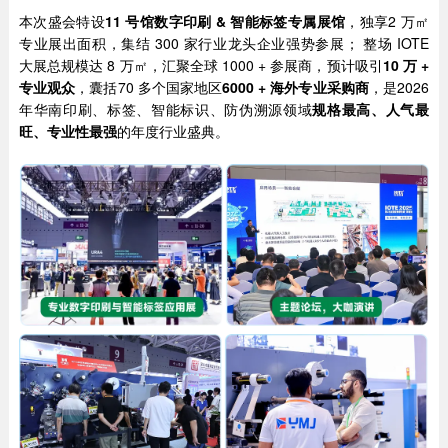
本次盛会特设
11 号馆数字印刷 & 智能标签专属展馆
，独享2 万㎡
专业展出面积，集结 300 家行业龙头企业强势参展； 整场 IOTE
大展总规模达 8 万㎡，汇聚全球 1000 + 参展商，预计吸引
10 万 +
专业观众
，囊括70 多个国家地区
6000 + 海外专业采购商
，是2026
年华南印刷、标签、智能标识、防伪溯源领域
规格最高、人气最
旺、专业性最强
的年度行业盛典。