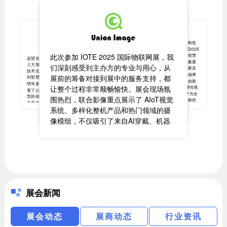
英特灵达作为以AI算法为核心的一站式
IoT解决方案提供商，英特灵达连续三年
一家基于数字传感技术的仪器仪表制造
参展AIoT盛会，见证行业通过“感知-分
商及物联感知方案提供商。在IOTE2025
析-决策-行动”闭环实现智能化升级。今
此次参加 IOTE 2025 国际物联网展，我
深圳物联网展中携多款明星产品及智慧
一家全球领先的企业数字化智能硬件服
远望谷在IOTE2025深圳国际物联网展会
水务、智慧消防、楼宇园区解决方案重
年公司重点展示边缘大模型与AIoT的融
上大放异彩，全面展示了其领先的RFID
们深刻感受到主办方的专业与用心，从
务商。此次IOTE 2025之行，祥承科技通
磅亮相，与全球合作伙伴、行业专家及
技术生态体系。从核心芯片、智能硬件
合创新，向全球观众呈现边缘侧技术重
业界同仁共襄盛会，收获了丰硕的成果
过“天仙配系统”、AI数字人导购以及高性
展前的筹备对接到展中的服务支持，都
到智慧铁路、泛安防、新零售、节能照
塑联网未来的无限可能。极黑光摄像机
与宝贵的赞誉。展会虽已结束，但创新
能PDA产品矩阵的集中展示，清晰勾勒
明等多领域深度定制解决方案，充分彰
让整个过程非常顺畅愉快。展会现场氛
永不止步。铭控传感将继续秉持“用传感
荣获最佳创新产品奖，彰显技术实力。
显了公司以硬核科技赋能行业数字化转
出其在“AI赋能应用”与“智能硬件筑基”双
技术守护城市安全”的使命，致力于为全
型的创新实力，获得业界专家与客户的
今年的展会的海外观众占比提升显著，
围热烈，联合影像重点展示了 AIoT视觉
球客户提供更智能、更可靠、更高效的
轮驱动下的发展路径。同时也得到了全
高度关注。本次展会现场接待意向客户
为明年AIOT出海办展奠定基础。AIoT展
传感解决方案，与您携手，共同开启万
系统、多样化整机产品和热门领域的摄
球合作伙伴、行业专家及业界同仁高度
超80家，目前正持续跟进商机，全力推
物智联的新篇章！
会不仅是展示当下技术的平台，更是勾
动项目落地转化。
认可，今年IOTE展会无论是海外观众的
像模组，不仅吸引了来自AI穿戴、机器
勒万物智联未来的数字画布。英特灵达
数量还是专业观众的质量都非常好。每
人、工业、消费电子等多个领域乃至海
期待与全球伙伴继续携手，以算法为
天来我们展台的人非常多也很有目的
笔、应用为墨，共同书写数字时代新篇
外的客户前来交流，也为我们开拓新的
性，对我们的销售获客，品牌推广帮助
章。
合作机会、拓展品牌影响力带来了实质
非常大。希望未来继续和IOTE2025深圳
展深度合作把我们的品牌和创新产品展
性的收获。此次参展让我们对行业发展
示给大家！
有了更多启发，也坚定了继续推动“万物
视觉”创新的信心。衷心感谢主办方的精
展会新闻
心组织与热情支持，让我们在此次展会
中收获满满。也祝愿 IOTE 展会越办越
展会动态
展商动态
行业资讯
好，持续成为推动产业交流与合作的重