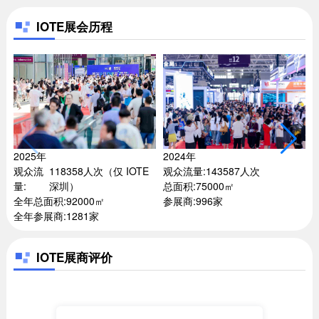
IOTE展会历程
2024年
2025年
2
观众流量:
143587人次
观众流
118358人次（仅 IOTE
总面积:
75000㎡
量:
深圳）
参展商:
996家
全年总面积:
92000㎡
全年参展商:
1281家
IOTE展商评价