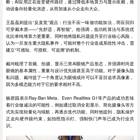
断：AI应用正在改变硬件路径，通过降低本地算力与显示依赖，推
动设备向轻量化演进，从而加速从小众走向大众。
王磊磊则提出“反直觉”观点：行业不应一味做功能加法，而应回归
可穿戴本质——“先舒适，再智能”。他强调，低功耗算法与系统优
化比单纯堆算力更重要。同时他将隐私问题提升至行业核心风险，
认为一旦发生重大隐私事件，可能对整个行业造成系统性冲击，需
建立“可感知、可授权、可追溯”的机制。
戴坷梳理了音频、拍摄、显示三类AI眼镜产品形态，并强调时尚是
眼镜的基本属性，重量与设计优先级甚至高于功能。对于摄像头隐
私问题、戴坷提了一个角度认为眼镜或许可以不盲目追求高像素，
因为多模态能力对于它的要求相对不高。
杨群园表示Ray-Ban Meta、Even Realities G1等产品的成功意味
着行业做减法的可能性，例如通过取消全彩显示、简化摄像头等方
式先实现轻量化与续航，再逐步迭代功能。同时他提到，隐私保护
正走向硬件级约束，如拍照指示灯、强制快门声等已成为行业共
识。