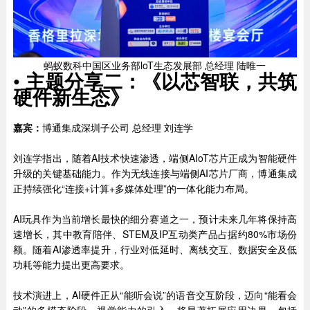
蚂蚁数科中国区业务部loT生态发展部 总经理 陆唯一
•
主题分享二：《以芯智联，共筑
硬件新生态》
嘉宾：
博通集成深圳子公司 总经理 刘连学
刘连学指出，随着AI技术快速渗透，端侧AIoT芯片正成为智能硬件
升级的关键基础能力。作为无线连接与端侧AI芯片厂商，博通集成
正持续强化“连接+计算+多媒体处理”的一体化能力布局。
AI玩具作为当前增长最快的细分赛道之一，预计未来几年将保持高
速增长，其中教育陪伴、STEM及IP互动类产品占据约80%市场份
额。随着AI渗透率提升，行业对低延时、离线交互、数据安全及低
功耗等能力提出更高要求。
技术演进上，AI硬件正从“能听会说”的语音交互阶段，迈向“能看会
动”的多模态阶段。视觉能力的引入，将显著拓展应用边界，包括