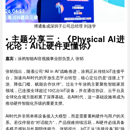
博通集成深圳子公司总经理 刘连学
•
主题分享三：《Physical Al进
化论：Al让硬件更懂你》
嘉宾：
涂鸦智能AI音视频事业部负责人 张韬
张韬指出，随着公司“All in AI”战略推进，涂鸦正从传统IoT连接平
台，加速向AI时代的开放生态平台转型，核心定位仍是“连接上下
游、降低门槛、赋能合作伙伴”。过去十年涂鸦主要聚焦智能家居
领域，已连接全球超过10亿台IoT设备，并在通信协议、云平台及
全球化合规方面积累了深厚基础。在AI时代，这一基础设施将成为
推动硬件智能化升级的重要支撑。
AI时代并非简单将设备接入大模型，而是需要重构硬件与用户的关
系。若仅停留在“对话能力”，产品很难持续活跃，AI硬件必须具备
多模态感知与长期陪伴能力。张韬提出，IoT正从“连接设备”和“场