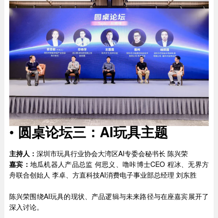
•
圆桌论坛三：AI玩具主题
主持人：
深圳市玩具行业协会大湾区AI专委会秘书长 陈兴荣
嘉宾：
地瓜机器人产品总监 何思义、噜咔博士CEO 程冰、无界方
舟联合创始人 李卓、方直科技AI消费电子事业部总经理 刘东胜
陈兴荣围绕AI玩具的现状、产品逻辑与未来路径与在座嘉宾展开了
深入讨论。