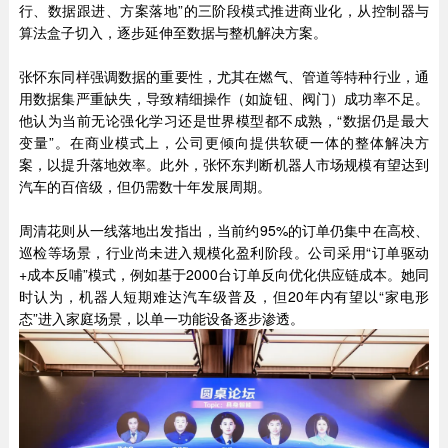
行、数据跟进、方案落地”的三阶段模式推进商业化，从控制器与
算法盒子切入，逐步延伸至数据与整机解决方案。
张怀东同样强调数据的重要性，尤其在燃气、管道等特种行业，通
用数据集严重缺失，导致精细操作（如旋钮、阀门）成功率不足。
他认为当前无论强化学习还是世界模型都不成熟，“数据仍是最大
变量”。在商业模式上，公司更倾向提供软硬一体的整体解决方
案，以提升落地效率。此外，张怀东判断机器人市场规模有望达到
汽车的百倍级，但仍需数十年发展周期。
周清花则从一线落地出发指出，当前约95%的订单仍集中在高校、
巡检等场景，行业尚未进入规模化盈利阶段。公司采用“订单驱动
+成本反哺”模式，例如基于2000台订单反向优化供应链成本。她同
时认为，机器人短期难达汽车级普及，但20年内有望以“家电形
态”进入家庭场景，以单一功能设备逐步渗透。