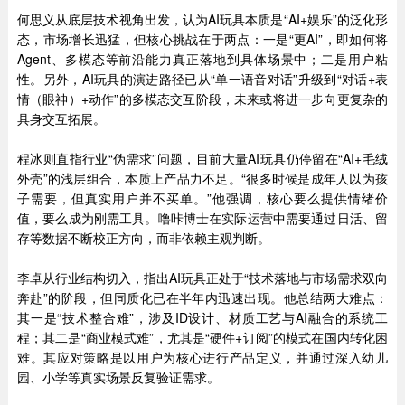
何思义从底层技术视角出发，认为AI玩具本质是“AI+娱乐”的泛化形
态，市场增长迅猛，但核心挑战在于两点：一是“更AI”，即如何将
Agent、多模态等前沿能力真正落地到具体场景中；二是用户粘
性。另外，AI玩具的演进路径已从“单一语音对话”升级到“对话+表
情（眼神）+动作”的多模态交互阶段，未来或将进一步向更复杂的
具身交互拓展。
程冰则直指行业“伪需求”问题，目前大量AI玩具仍停留在“AI+毛绒
外壳”的浅层组合，本质上产品力不足。“很多时候是成年人以为孩
子需要，但真实用户并不买单。”他强调，核心要么提供情绪价
值，要么成为刚需工具。噜咔博士在实际运营中需要通过日活、留
存等数据不断校正方向，而非依赖主观判断。
李卓从行业结构切入，指出AI玩具正处于“技术落地与市场需求双向
奔赴”的阶段，但同质化已在半年内迅速出现。他总结两大难点：
其一是“技术整合难”，涉及ID设计、材质工艺与AI融合的系统工
程；其二是“商业模式难”，尤其是“硬件+订阅”的模式在国内转化困
难。其应对策略是以用户为核心进行产品定义，并通过深入幼儿
园、小学等真实场景反复验证需求。