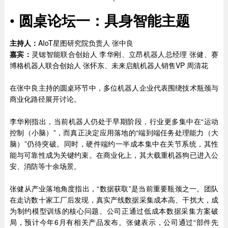
•
圆桌论坛一：具身智能主题
主持人：
AIoT星图研究院负责人 张中良
嘉宾：
灵锶智能联合创始人 李华刚、立昂机器人总经理 张健、赛
博格机器人联合创始人 张怀东、未来启航机器人销售VP 周清花
在张中良主持的圆桌环节中，多位机器人企业代表围绕技术瓶颈与
商业化路径展开讨论。
李华刚指出，当前机器人仍处于早期阶段，行业更多集中在“运动
控制（小脑）”，而真正决定应用落地的“端到端任务处理能力（大
脑）”仍待突破。同时，硬件端约一半成本集中在关节系统，其性
能与可靠性成为关键约束。在商业化上，其大载重机器狗已进入公
安、消防等十余场景。
张健从产业落地角度指出，“数据获取”是当前重要瓶颈之一。团队
在走访数十家工厂后发现，真实产线数据采集成本高、干扰大，成
为制约模型训练的核心问题。公司正通过低成本数据采集方案破
局，预计今年6月有相关产品发布。张健表示，公司通过“部件先