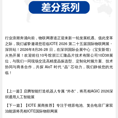
行业浪潮奔涌向前，物联网赛道正迎来新一轮发展机遇。值此变革
之际，我们诚挚邀请您莅临IOTE 2026 第二十五届国际物联网展・
深圳站！2026年8月26-28 日，在深圳国际会展中心（宝安新馆）
火热开展！欢迎前往10号馆浙江汇隆晶片技术有限公司10D38展
位，与我们一同现场交流高精度晶振选型、定制化时频方案、技术
协同与商务合作，共探 AIoT 时代 “晶” 芯动力，我们静候您的光
临！
【上一篇】启腾智能打造机器人专属 “外衣”，将亮相AGIC 2026深
圳通用人工智能展
【下一篇】【IOTE 展商推荐】专注于锂原电池、复合电容厂家双
洎能源将亮相IOTE国际物联网展