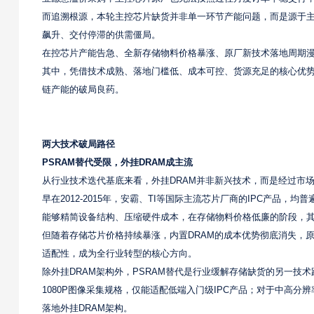
而追溯根源，本轮主控芯片缺货并非单一环节产能问题，而是源于主
飙升、交付停滞的供需僵局。
在控芯片产能告急、全新存储物料价格暴涨、原厂新技术落地周期
其中，凭借技术成熟、落地门槛低、成本可控、货源充足的核心优势，
链产能的破局良药。
两大技术破局路径
PSRAM替代受限，外挂DRAM成主流
从行业技术迭代基底来看，外挂DRAM并非新兴技术，而是经过市
早在2012-2015年，安霸、TI等国际主流芯片厂商的IPC产品
能够精简设备结构、压缩硬件成本，在存储物料价格低廉的阶段，
但随着存储芯片价格持续暴涨，内置DRAM的成本优势彻底消失，
适配性，成为全行业转型的核心方向。
除外挂DRAM架构外，PSRAM替代是行业缓解存储缺货的另一技
1080P图像采集规格，仅能适配低端入门级IPC产品；对于中高分
落地外挂DRAM架构。