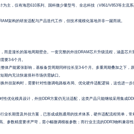
为主，仅有海思610系列、国科微少量型号、全志科技（V861/V853等主流
RAM架构的研发适配与产品迭代工作，但技术规模化落地并非一蹴而就。
题，而是漫长的落地周期壁垒。一套完整的外挂DRAM芯片升级流程，涵盖芯片
要3-6个月。
链整体产能紧张影响，基板备货周期同样拉长至3-6个月。多重周期叠加之下，
，短期内无法快速填补市场供需缺口。
商切换外挂架构时，需要针对性微调电路板布局、优化硬件适配逻辑，这也进一步
对性优化模具设计，外挂DDR方案仍无法适配，这类产品只能继续采用集成DD
年行业长期普及外挂方案，已形成成熟通用的技术体系，硬件适配流程简单，常
高、参数精度要求严苛，需小幅微调模板参数；而行业主流的DDR3物料兼容