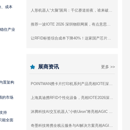
缺、成本
人形机器人“大脑”困局：千亿赛道前夜，谁来破局？
推荐一波IOTE 2026 深圳物联网展，有点意思的高精尖+趣味黑科技展品！
、稳住产业
让RFID标签综合成本下降40%！这家国产芯片公司是怎么做到的
展商资讯
更多 >>
于内置架构
POINTMAN携卡片打印机系列产品亮相IOTE深圳物联网展，与您相约8月展会9号馆9D91交流
强的市场
上海真迪携RFID个性化设备，亮相IOTE2026深圳物联网展 - 与您相约8月展会9号馆9D64交流
沐腾科技AI交互机器人“小铁Uiron”将亮相AGIC 2026深圳通用人工智能展
支持
只能全面
奇墨科技将携全栈云服务与AI解决方案亮相AGIC 2026深圳通用人工智能展