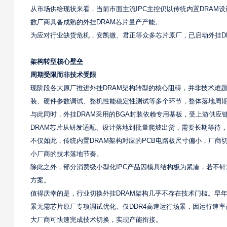
从市场供给现状来看，当前市面主流IPC主控仍以传统内置DRAM设计
数厂商具备成熟的外挂DRAM芯片量产产能。
为应对行业缺货危机，安凯微、君正等众多芯片原厂，已启动外挂D
架构转型核心壁垒
周期受限而非技术受限
现阶段各大原厂推进外挂DRAM架构转型的核心阻碍，并非技术难
装、硬件参数调试、整机性能稳定性测试等多个环节，整体落地周期需
与此同时，外挂DRAM采用的BGA封装依赖专用基板，受上游供应
DRAM芯片从研发适配、设计落地到批量爬坡出货，需要长期等待
不仅如此，传统内置DRAM架构对应的PCB电路板尺寸偏小，厂
小厂商的技术落地节奏。
除此之外，部分消费级小型化IPC产品因模具结构极为紧凑，若不针
方案。
值得庆幸的是，行业切换外挂DRAM架构几乎不存在技术门槛。早
景无需芯片原厂专项调试优化。仅DDR4高速运行场景，因运行速率
大厂商可快速完成技术切换，实现产能衔接。