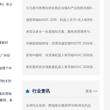
系列）等少
引元星河将携自研全栈企业级AI产品矩阵亮相AGIC 2026深圳通用人工智能展
感算商城&AGIC 2026：机器人关节+无人机BMS+灵巧手，一站式驱动智能未来
单雷达多合一全屋感知方案，聚焦智慧康养与全屋智能 | 云帆瑞达即将亮相IOTE 2026深圳展
重新封
AI赋能智能终端，优博讯邀您相约IOTE 2026深圳国际物联网展
影智AI咖啡、冰淇淋机器人将亮相AGIC 2026深圳通用人工智能展，展示数字劳动力新形态
原厂外挂
新宏新科技水域救援机器人将亮相AGIC 2026深圳通用人工智能展
放缓了中
R的主控
行业资讯
更多 >>
规应用场
性极强，各
全球药企首例：辉瑞推出预装RFID标准化药品