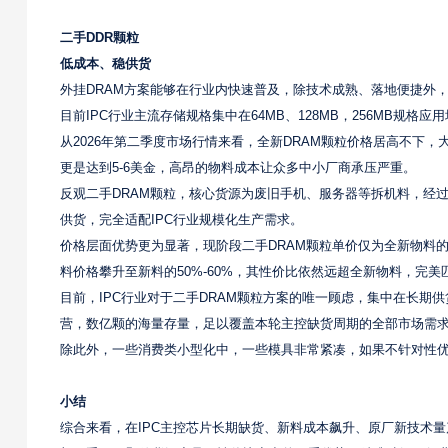
二手DDR颗粒
低成本、稳供货
外挂DRAM方案能够在行业内快速普及，除技术成熟、落地便捷外，
目前IPC行业主流存储规格集中在64MB、128MB，256MB规
从2026年第二季度市场行情来看，全新DRAM颗粒价格居高不下，大
更是达到5-6美金，高昂的物料成本让众多中小厂商承压严重。
反观二手DRAM颗粒，核心货源为废旧手机、服务器等拆机料，经
供货，完全适配IPC行业规模化生产需求。
价格层面优势更为显著，现阶段二手DRAM颗粒单价仅为全新物料的
料价格攀升至新料的50%-60%，其性价比依然远超全新物料，完美
目前，IPC行业对于二手DRAM颗粒方案的唯一顾虑，集中在长期
营，数亿颗的海量存量，足以覆盖本轮主控缺货周期的全部市场需
除此外，一些消费类小型化中，一些模具非常紧凑，如果不针对性优
小结
综合来看，在IPC主控芯片长期缺货、新料成本飙升、原厂新技术