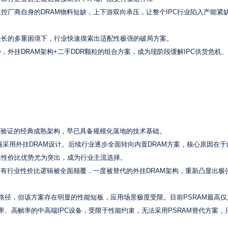
控厂商自身的DRAM物料短缺，上下游双向承压，让整个IPC行业陷入产能紧
漫长的多重困境下，行业快速摸索出适配性极强的破局方案。
外挂DRAM架构+二手DDR颗粒的组合方案，成为现阶段缓解IPC供货危机
场验证的经典成熟架构，早已具备规模化落地的技术基础。
，均普遍采用外挂DRAM设计。后续行业逐步全面转向内置DRAM方案，核心原因在
其性价比优势尤为突出，成为行业主流选择。
原有行业性价比逻辑被全面颠覆，一度被替代的外挂DRAM架构，重新凸显出极
术路径，但该方案存在明显的性能短板，应用场景极度受限。目前PSRAM最高仅
辨率、高帧率的中高端IPC设备，受限于性能约束，无法采用PSRAM替代方案，