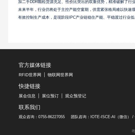
加二手DDR颗粒货源充足、性价比突出的双重优势，精准破解了行业
未来半年，行业仍将处于主控产能空窗期，供需紧张格局难以快速缓
有效控制生产成本，是现阶段IPC产业链稳住产能、平稳渡过行业
官方媒体链接
RFID世界网
物联网世界网
快捷链接
展会信息
展位预订
观众预登记
联系我们
观众咨询：0755-86227055
团队咨询：IOTE-ISCE-AI（微信） / Q
粤