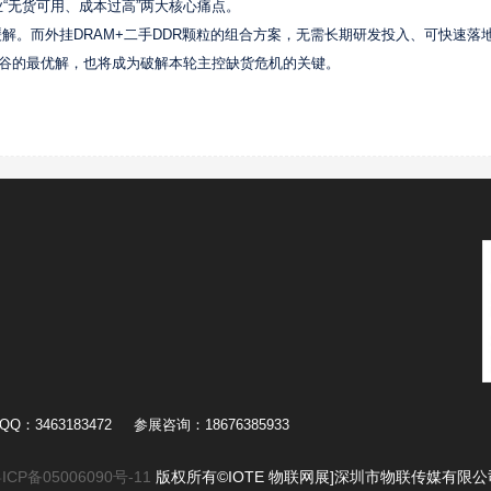
“无货可用、成本过高”两大核心痛点。
解。而外挂DRAM+二手DDR颗粒的组合方案，无需长期研发投入、可快速落
低谷的最优解，也将成为破解本轮主控缺货危机的关键。
Q：3463183472
参展咨询：18676385933
ICP备05006090号-11
版权所有©IOTE 物联网展]深圳市物联传媒有限公