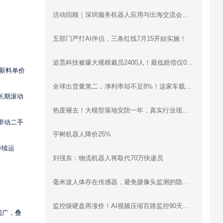
活动回顾｜深圳服务机器人应用与出海交流会圆满落幕：梯控、清洁、配送、烹饪、工业机器人同台分享，合规、渠道、场景干货全覆盖
五部门严打AI伴侣，三条红线7月15开始实施！
追觅科技被爆大规模裁员2400人！最低赔偿仅0.5月工资
B新料单价
全球出货量第二，净利率却不足8%！这家车载智慧影像设备企业递表港交所
长期滚动
热度褪去！大模型落地安防一年，真实行业现状远超想象
带动二手
宇树机器人降价25%
持续运
刘强东：物流机器人将取代70万快递员
毫米波人体存在传感器，避免摄像头监测的隐私问题
监控级硬盘再涨价！AI视频压缩百路监控90天存储立省30万
围广，叠