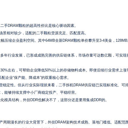
二手DRAM颗粒的超高性价比是核心驱动因素。
格应用场景相对较少，适配的二手颗粒货源充足、匹配度高。
幅压缩企业盈利空间。其中64MB全新DRAM颗粒单价攀升至3-4美金，128M
过多年行业发展，已形成成熟完善的供应链体系，市场存量可达数亿颗，可实现
30%左右，可帮助企业降低50%以上的存储物料成本。即便后续行业需求上涨
匹配企业“保产能、降成本”的双重核心需求。
供货稳定性。但从行业实际现状来看，二手拆机DRAM供应链已实现标准化、可
求，能够持续支撑中小厂商稳定投产、平稳经营。
化模具结构，外挂DDR也解决不了，这部分还是要用集成DDR的。
量产周期漫长的行业大背景下，外挂DRAM架构技术成熟、落地门槛低、适配范