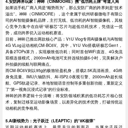
4.
安防跨界玩家：神眸（
CINMOORE
）携“低功耗王牌”弯道入局
如果说手机厂商入局是“顺势而为”，那么安防厂商的跨界则是“技术
溢出”。神眸（CINMOORE），这个隶属于杭州研极微电子有限公
司的AI智能摄像机品牌，主打无线、低功耗的AI智能摄像机，其核
心竞争力集中在自研“研极芯”芯片与超低功耗技术，凭借这一优
势，成功跨界切入运动相机赛道。
目前，神眸已推出两款核心产品：V1U Vlog专用AI摄像机与AI智能
4G VLog运动相机CM-BC6V。其中，V1U Vlo搭载研极芯Gen1，
具备2TOPs算力，实现极致低功耗；同时首创WiFi直连、4G免流
双模连接模式，2000mAh电池可支持连续拍摄6小时，完美解决户
外拍摄的续航与联网痛点。
而CM-BC6V则以95g的极致轻盈机身，搭载2.5K高清画质、4G终
身免流量、IMU六轴防抖、AI-ISP2.0夜视引擎、2000mAh超长续
航、GPS轨迹记录、本地智能语音控制等多重创新功能，重新定义
了“第一视角沉浸式记录”的行业标准。
神眸的跨界逻辑十分清晰：将安防领域积累的低功耗芯片核心技
术，复制迁移至运动影像场景，以差异化的技术优势，打破传统运
动相机的竞争格局。
5.AI
新锐势力：光子跃迁（
LEAPTIC
）的“
8K
核弹”
近期运动相机赛道上，最受关注的新面孔，当属光子跃迁