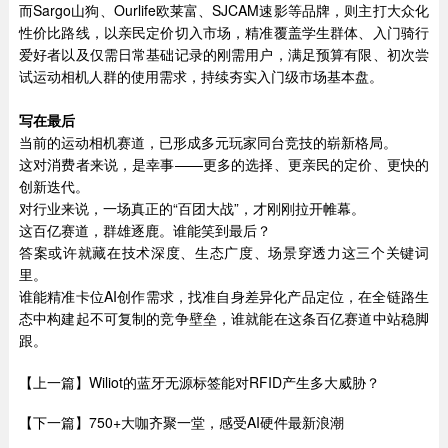
而Sargo山狗、Ourlife欧莱富、SJCAM速影等品牌，则主打大众化
性价比路线，以亲民定价切入市场，精准覆盖学生群体、入门骑行
爱好者以及仅需日常基础记录的刚需用户，满足预算有限、初次尝
试运动相机人群的使用需求，持续夯实入门级市场基本盘。
写在最后
当前的运动相机赛道，已形成多元玩家同台竞技的崭新格局。
这对消费者来说，是幸事——更多的选择、更亲民的定价、更快的
创新迭代。
对行业来说，一场真正的“百团大战”，才刚刚拉开帷幕。
这百亿赛道，群雄逐鹿。谁能笑到最后？
答案或许就藏在技术深度、生态广度、场景穿透力这三个关键词
里。
谁能精准卡位AI创作需求，找准自身差异化产品定位，在全链路生
态中构建起不可复制的竞争壁垒，谁就能在这条百亿赛道中站稳脚
跟。
【上一篇】Wiliot的蓝牙无源标签能对RFID产生多大威胁？
【下一篇】750+大咖齐聚一堂，感受AI硬件最新浪潮