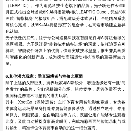
（LEAPTIC）。作为追觅科技生态旗下的品牌，光子跃迁在今年5
月正式推出全球首款8K AI拇指运动相机LEAPTIC Cube，凭借“8K
画质+拇指机身”的极致组合，搭配磁吸分体式设计、全链路AI系统
等核心亮点，以“8K+AI+拇指形态”的组合拳，在高端市场建立差异
化认知。
光子跃迁的底气，源于母公司追觅科技在智能硬件与AI算法领域的
深厚积累。光子跃迁是“带着技术储备进场”的玩家，依托追觅在AI
算法、智能硬件研发上的优势，快速突破技术壁垒，推出兼具画质
与智能化的创新产品，成为搅动高端运动相机市场的重要新生力
量。
6.
其他潜力玩家：垂直深耕者与性价比军团
除了上述的头部巨头、跨界玩家与AI新锐外，赛道边缘还有一批“闷
声发力”的品牌，它们深耕细分市场、错位竞争，尽管体量不大，
但同样是赛道不可忽视的潜力玩家。
其中，XbotGo（深眸远智）主打体育专用智能影像赛道，专为各
类体育运动场景量身打造专属智能影像系统。通过独立硬件、专用
AI算力、鹰眼双摄、全自动跟拍等方式，既能让用户能够专注观看
比赛，又能自动捕捉赛事高光瞬间，完成精彩画面的智能录制与成
片输出，精准卡位体育赛事自动跟拍这一细分蓝海。