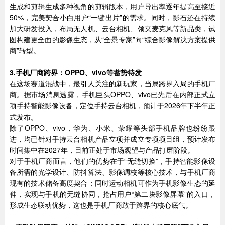
生成和剪辑生成多种视角的剪辑版本，用户导出率逐年提高至接近
50%，完美契合小白用户“一键出片”的需求。同时，影石还在持续
加大研发投入，布局无人机、云台相机、领夹麦克风等新品类，试
图构建更全面的影像生态，从“全景专家”向“综合影像解决方案提供
商”转型。
3.
手机厂商跨界：
OPPO
、
vivo
等蓄势待发
在这场赛道混战中，最引人关注的新玩家，当属跨界入局的手机厂
商。据市场消息透露，手机巨头OPPO、vivo已先后在内部正式立
项手持智能影像设备，定位手持云台相机，预计于2026年下半年正
式发布。
除了OPPO、vivo，华为、小米、荣耀等头部手机品牌也纷纷跟
进，均已针对手持云台相机产品立项并成立专项项目组，预计发布
时间集中在2027年，目前正处于市场观望与产品打磨阶段。
对于手机厂商而言，他们的优势在于“无缝切换”，手持智能影像设
备所需的光学设计、防抖算法、影像调校等核心技术，与手机厂商
现有的技术储备高度契合；同时运动相机可作为手机影像生态的延
伸，实现与手机的无缝协同，抢占用户“第二块影像屏幕”的入口，
形成生态联动优势，这也是手机厂商敢于跨界的核心底气。