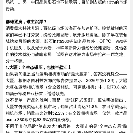
场第一。另一中国品牌影石也不甘示弱，目前则占据约13%的市场
份额。
群雄逐鹿，谁主沉浮？
消费需求持续升温，百亿级市场蓝海正在加速扩容。嗅觉敏锐的玩
家们早已不甘旁观，纷纷抢滩登陆，展开激烈角逐。除了早在该领
域站稳脚跟的大疆、影石Insta360等知名品牌外，OPPO、vivo等
手机巨头，以及光子跃迁、神眸等新势力也纷纷抢滩登陆，凭借各
自的技术优势与战略布局，试图在这片潜力市场中抢占一席之地、
分一杯羹。
1.
大疆：全生态碾压，包揽半壁江山
如果要问谁是当前运动相机市场的“最大赢家”，答案没有悬念——
大疆。根据洛图科技发布的报告数据显示，2026年第1-2周，大疆
大疆在运动相机市场（含全景相机、可穿戴相机）中，以70.8%的
销额份额稳居双榜首，遥遥领先。
这不是单一产品的胜利，而是一场“矩阵式围剿”。报告明确指出，
大疆在传统类运动相机市场，销量占比高达71.8%；在可穿戴运动
相机市场，销量占比达到52.2%；在全景相机市场，仅凭一款产品
osmo 360即夺得53.6%的销量份额。
不同于其他品牌“单点发力”的思路，大疆走的是“全生态布局”路
线，其核心竞争力在于构建了“技术+生态+场景”的三重壁垒：硬件