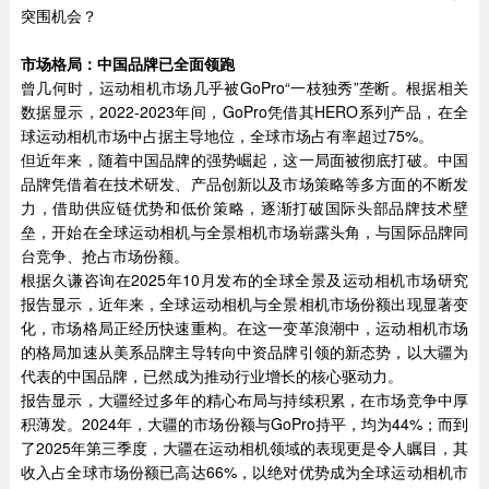
突围机会？
市场格局：中国品牌已全面领跑
曾几何时，运动相机市场几乎被GoPro“一枝独秀”垄断。根据相关
数据显示，2022-2023年间，GoPro凭借其HERO系列产品，在全
球运动相机市场中占据主导地位，全球市场占有率超过75%。
但近年来，随着中国品牌的强势崛起，这一局面被彻底打破。中国
品牌凭借着在技术研发、产品创新以及市场策略等多方面的不断发
力，借助供应链优势和低价策略，逐渐打破国际头部品牌技术壁
垒，开始在全球运动相机与全景相机市场崭露头角，与国际品牌同
台竞争、抢占市场份额。
根据久谦咨询在2025年10月发布的全球全景及运动相机市场研究
报告显示，近年来，全球运动相机与全景相机市场份额出现显著变
化，市场格局正经历快速重构。在这一变革浪潮中，运动相机市场
的格局加速从美系品牌主导转向中资品牌引领的新态势，以大疆为
代表的中国品牌，已然成为推动行业增长的核心驱动力。
报告显示，大疆经过多年的精心布局与持续积累，在市场竞争中厚
积薄发。2024年，大疆的市场份额与GoPro持平，均为44%；而到
了2025年第三季度，大疆在运动相机领域的表现更是令人瞩目，其
收入占全球市场份额已高达66%，以绝对优势成为全球运动相机市