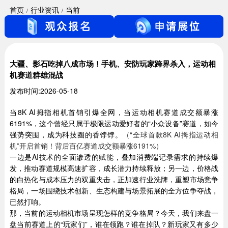
首页
行业资讯
当前
大疆、影石吃掉八成市场！手机、安防玩家跨界杀入，运动相
机赛道群雄混战
发布时间:2026-05-18
当8K AI拇指相机首销引爆全网，当运动相机赛道成交额暴涨
6191%，这个曾经只属于极限运动爱好者的“小众设备”赛道，如今
强势突围，成为科技圈的香饽饽。
（“全球首款8K AI拇指运动相
机”开启首销！背后百亿赛道成交额暴涨6191%）
一边是AI技术的全面渗透的赋能，叠加消费端记录需求的持续爆
发，推动赛道规模高速扩容，成长潜力持续释放；另一边，价格战
的白热化与成本压力的双重夹击，正加速行业洗牌，重塑市场竞争
格局，一场围绕技术创新、生态构建与场景拓展的全方位争夺战，
已然打响。
那，当前的运动相机市场呈现怎样的竞争格局？今天，我们来盘一
盘当前赛道上的“玩家们”，谁在领跑？谁在掉队？新玩家又有多少