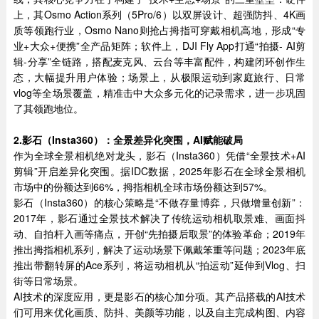
上，其Osmo Action系列（5Pro/6）以双屏设计、超强防抖、4K画
质等领跑行业，Osmo Nano则抢占拇指可穿戴相机高地，形成“专
业+大众+便携”全产品矩阵；软件上，DJI Fly App打通“拍摄- AI剪
辑-分享”全链路，搭配麦克风、云台等丰富配件，构建闭环创作生
态，大幅提升用户体验；场景上，从极限运动到家庭旅行、日常
vlog等全场景覆盖，精准击中大众多元化的记录需求，进一步巩固
了其领跑地位。
2.
影石（
Insta360
）：全景差异化突围，
AI
赋能破局
作为全球全景相机绝对龙头，影石（Insta360）凭借“全景技术+AI
剪辑”开启差异化突围。据IDC数据，2025年影石在全球全景相机
市场中的份额达到66%，拇指相机全球市场份额达到57%。
影石（Insta360）的核心策略是“不做存量博弈，只做增量创新”：
2017年，影石通过全景技术解决了传统运动相机取景难、画面抖
动、自拍杆入画等痛点，开创“先拍摄后取景”的体验革命；2019年
推出拇指相机系列，解决了运动场景下佩戴笨重等问题；2023年底
推出带翻转屏的Ace系列，将运动相机从“拍运动”延伸到Vlog、扫
街等日常场景。
AI技术的深度应用，更是影石的核心加分项。其产品搭载的AI技术
们可用来优化画质、防抖、美颜等功能，以及自主完成构图、内容