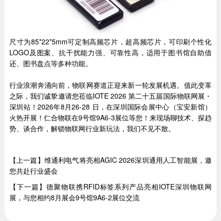
尺寸为85*22*5mm可定制高频芯片，超高频芯片，可印刷个性化
LOGO及图案、抗干扰能力强、可靠性高，适用于图书馆自助借
还、图书盘点等多种功能。
行业浪潮奔涌向前，物联网赛道正迎来新一轮发展机遇。值此变革
之际，我们诚挚邀请您莅临IOTE 2026 第二十五届国际物联网展・
深圳站！2026年8月26-28 日，在深圳国际会展中心（宝安新馆）
火热开展！仁合物联在9号馆9A6-3展位等您！来现场聊技术、探趋
势、谈合作，解锁物联网行业新玩法，我们不见不散。
【上一篇】维通利电气将亮相AGIC 2026深圳通用人工智能展，邀
您共赴行业盛会
【下一篇】德聚物联携RFID标签系列产品亮相IOTE深圳物联网
展，与您相约8月展会9号馆9A6-2展位交流