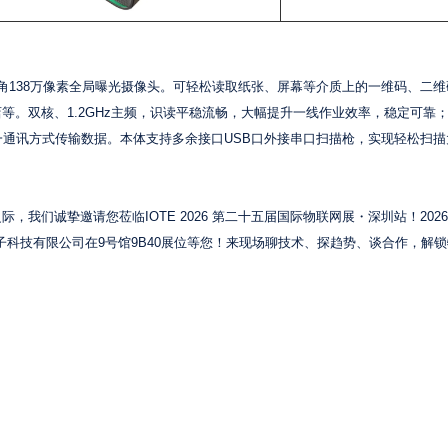
广角138万像素全局曝光摄像头。可轻松读取纸张、屏幕等介质上的一维码、二
等。双核、1.2GHz主频，识读平稳流畅，大幅提升一线作业效率，稳定可靠
任一通讯方式传输数据。本体支持多余接口USB口外接串口扫描枪，实现轻松扫
们诚挚邀请您莅临IOTE 2026 第二十五届国际物联网展・深圳站！2026年
子科技有限公司在9号馆9B40展位等您！来现场聊技术、探趋势、谈合作，解