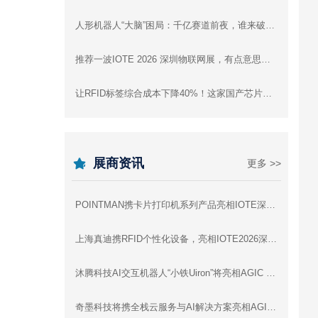
人形机器人“大脑”困局：千亿赛道前夜，谁来破局？
推荐一波IOTE 2026 深圳物联网展，有点意思的高精尖+趣味黑科技展品！
让RFID标签综合成本下降40%！这家国产芯片公司是怎么做到的
展商资讯
更多 >>
POINTMAN携卡片打印机系列产品亮相IOTE深圳物联网展，与您相约8月展会9号馆9D91交流
上海真迪携RFID个性化设备，亮相IOTE2026深圳物联网展 - 与您相约8月展会9号馆9D64交流
沐腾科技AI交互机器人“小铁Uiron”将亮相AGIC 2026深圳通用人工智能展
奇墨科技将携全栈云服务与AI解决方案亮相AGIC 2026深圳通用人工智能展