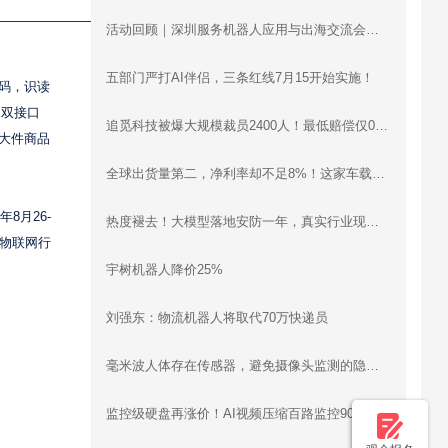
活动回顾｜深圳服务机器人应用与出海交流会圆满落幕：梯控、清洁、配送、烹饪、工业机器人同台分享，合规、渠道、场景干货全覆盖
五部门严打AI伴侣，三条红线7月15开始实施！
维码，识读
；双接口
追觅科技被爆大规模裁员2400人！最低赔偿仅0.5月工资
描大件商品
全球出货量第二，净利率却不足8%！这家车载智慧影像设备企业递表港交所
8月26-
热度褪去！大模型落地安防一年，真实行业现状远超想象
锁物联网行
宇树机器人降价25%
刘强东：物流机器人将取代70万快递员
毫米波人体存在传感器，避免摄像头监测的隐私问题
监控级硬盘再涨价！AI视频压缩百路监控90天存储立省30万