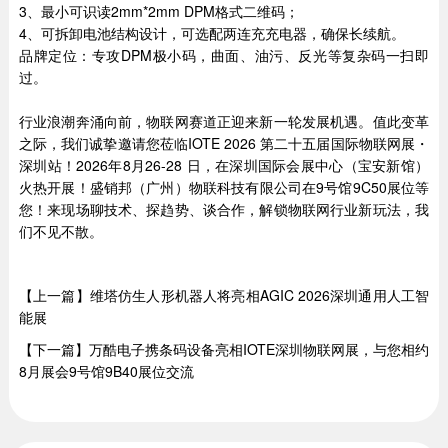
3、最小可识读2mm*2mm DPM格式二维码；
4、可拆卸电池结构设计，可选配两连充充电器，确保长续航。
品牌定位：专攻DPM极小码，曲面、油污、反光等复杂码一扫即
过。
行业浪潮奔涌向前，物联网赛道正迎来新一轮发展机遇。值此变革
之际，我们诚挚邀请您莅临IOTE 2026 第二十五届国际物联网展・
深圳站！2026年8月26-28 日，在深圳国际会展中心（宝安新馆）
火热开展！盛销邦（广州）物联科技有限公司在9号馆9C50展位等
您！来现场聊技术、探趋势、谈合作，解锁物联网行业新玩法，我
们不见不散。
【上一篇】维塔仿生人形机器人将亮相AGIC 2026深圳通用人工智
能展
【下一篇】万酷电子携条码设备亮相IOTE深圳物联网展，与您相约
8月展会9号馆9B40展位交流