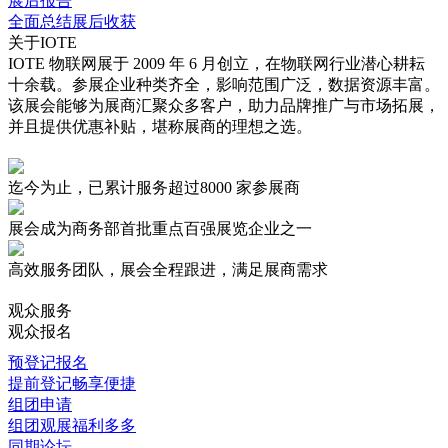
展后报告
全面总结展后收获
关于IOTE
IOTE 物联网展于 2009 年 6 月创立，在物联网行业潜心耕耘
十余载。参展企业种类齐全，影响范围广泛，数据资源丰富。
该展会能够为展商汇聚众多客户，助力品牌推广与市场拓展，
并且提供优惠补贴，堪称展商的理想之选。
迄今为止，已累计服务超过
8000 家
参展商
展会成为商务部首批重点
百强展览企业
之一
高效服务
团队，展会全程跟进，满足展商需求
观众服务
观众报名
预登记报名
提前登记畅享便捷
组团申请
组团观展福利多多
同期论坛