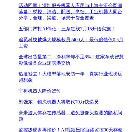
活动回顾｜深圳服务机器人应用与出海交流会圆满
落幕：梯控、清洁、配送、烹饪、工业机器人同台
分享，合规、渠道、场景干货全覆盖
五部门严打AI伴侣，三条红线7月15开始实施！
追觅科技被爆大规模裁员2400人！最低赔偿仅0.5月
工资
全球出货量第二，净利率却不足8%！这家车载智慧
影像设备企业递表港交所
热度褪去！大模型落地安防一年，真实行业现状远
超想象
宇树机器人降价25%
刘强东：物流机器人将取代70万快递员
毫米波人体存在传感器，避免摄像头监测的隐私问
题
监控级硬盘再涨价！AI视频压缩百路监控90天存储