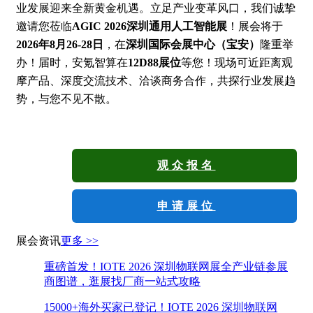
业发展迎来全新黄金机遇。立足产业变革风口，我们诚挚
邀请您莅临
AGIC 2026深圳通用人工智能展
！展会将于
2026年8月26-28日
，在
深圳国际会展中心（宝安）
隆重举
办！届时，安氪智算在
12
D88
展位
等您！现场可近距离观
摩产品、深度交流技术、洽谈商务合作，共探行业发展趋
势，与您不见不散。
观众报名
申请展位
展会资讯
更多 >>
重磅首发！IOTE 2026 深圳物联网展全产业链参展
商图谱，逛展找厂商一站式攻略
15000+海外买家已登记！IOTE 2026 深圳物联网