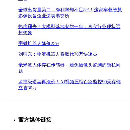
全球出货量第二，净利率却不足8%！这家车载智慧
影像设备企业递表港交所
热度褪去！大模型落地安防一年，真实行业现状远
超想象
宇树机器人降价25%
刘强东：物流机器人将取代70万快递员
毫米波人体存在传感器，避免摄像头监测的隐私问
题
监控级硬盘再涨价！AI视频压缩百路监控90天存储
立省30万
官方媒体链接