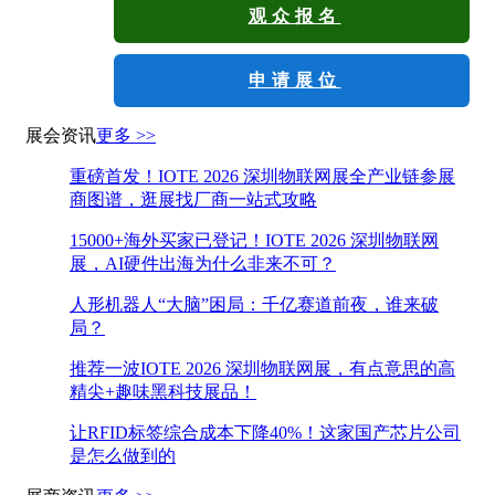
观众报名
申请展位
展会资讯
更多 >>
重磅首发！IOTE 2026 深圳物联网展全产业链参展
商图谱，逛展找厂商一站式攻略
15000+海外买家已登记！IOTE 2026 深圳物联网
展，AI硬件出海为什么非来不可？
人形机器人“大脑”困局：千亿赛道前夜，谁来破
局？
推荐一波IOTE 2026 深圳物联网展，有点意思的高
精尖+趣味黑科技展品！
让RFID标签综合成本下降40%！这家国产芯片公司
是怎么做到的