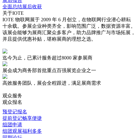
展后报告
全面总结展后收获
关于IOTE
IOTE 物联网展于 2009 年 6 月创立，在物联网行业潜心耕耘
十余载。参展企业种类齐全，影响范围广泛，数据资源丰富。
该展会能够为展商汇聚众多客户，助力品牌推广与市场拓展，
并且提供优惠补贴，堪称展商的理想之选。
迄今为止，已累计服务超过
8000 家
参展商
展会成为商务部首批重点
百强展览企业
之一
高效服务
团队，展会全程跟进，满足展商需求
观众服务
观众报名
预登记报名
提前登记畅享便捷
组团申请
组团观展福利多多
同期论坛