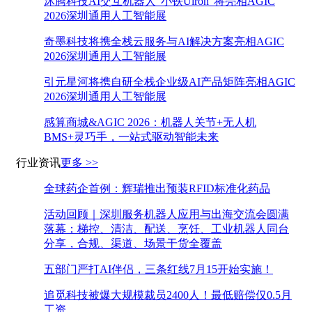
沐腾科技AI交互机器人“小铁Uiron”将亮相AGIC
2026深圳通用人工智能展
奇墨科技将携全栈云服务与AI解决方案亮相AGIC
2026深圳通用人工智能展
引元星河将携自研全栈企业级AI产品矩阵亮相AGIC
2026深圳通用人工智能展
感算商城&AGIC 2026：机器人关节+无人机
BMS+灵巧手，一站式驱动智能未来
行业资讯
更多 >>
全球药企首例：辉瑞推出预装RFID标准化药品
活动回顾｜深圳服务机器人应用与出海交流会圆满
落幕：梯控、清洁、配送、烹饪、工业机器人同台
分享，合规、渠道、场景干货全覆盖
五部门严打AI伴侣，三条红线7月15开始实施！
追觅科技被爆大规模裁员2400人！最低赔偿仅0.5月
工资