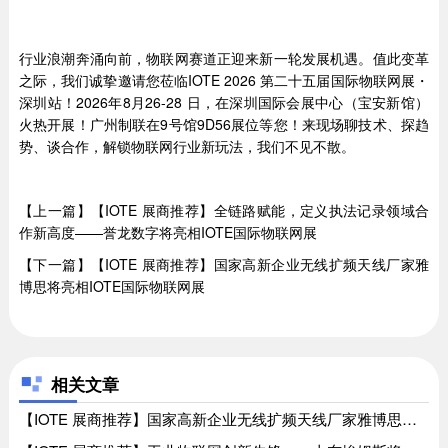
行业浪潮奔涌向前，物联网赛道正迎来新一轮发展机遇。值此变革
之际，我们诚挚邀请您莅临IOTE 2026 第二十五届国际物联网展・
深圳站！2026年8月26-28 日，在深圳国际会展中心（宝安新馆）
火热开展！广州制联在9号馆9D56展位等您！来现场聊技术、探趋
势、谈合作，解锁物联网行业新玩法，我们不见不散。
【上一篇】【IOTE 展商推荐】全链路赋能，定义执法记录领域合
作新高度——誉龙数字将亮相IOTE国际物联网展
【下一篇】【IOTE 展商推荐】国家高新企业无线扩频天线厂家雅
博思将亮相IOTE国际物联网展
相关文章
【IOTE 展商推荐】国家高新企业无线扩频天线厂家雅博思将亮相IOTE国际物联网展、【IOTE 展商推荐】国家高新企业无线扩频天线厂家雅博思将亮相IOTE国际物联网展