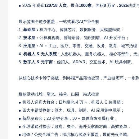
● 2025 年观众
120758 人次
、展商
100
0
家
、面积
8 万㎡
，2026
观众
展示范围全链条覆盖，一站式看尽AI产业全貌
1.
基础层
：
算力中心、智算芯片、数据服务、大模型框架；
2.
技术层
：计算机视觉、智能语音、知识图谱、AI 开发平台；
3.
应用层
：AI + 工业、医疗、零售、交通、政务、教育、城市治理
4.
机器人 & 无人系统
：人形机器人、服务机器人、核心零部件、无
5.
数字人 & 元宇宙
：虚拟人、AR/VR、交互技术、AI 玩具创新。
从核心技术卡脖子突破，到终端产品落地变现，产业链闭环，一步
爆款活动扎堆，曝光、接单、出圈一站式搞定
● 机器人迎宾大舞台：日均曝光 4 万 +，机器人 C 位吸睛；
● 四大主题博物馆：算力、玩具、制造、AI 应用集中展示；
● 新品发布会：20 分钟分享，30 + 媒体宣发引爆行业；
● 全球采购对接会：政府、央企、海外买家面对面，高效签单；
● 地铁 / 公交全域广告：深圳核心线路全覆盖，展前先火全城。