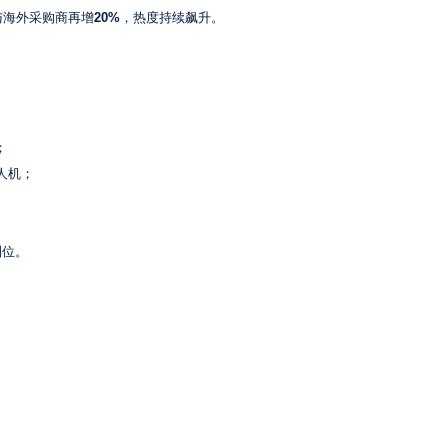
与海外采购商再增
20%
，热度持续飙升。
；
人机；
到位。