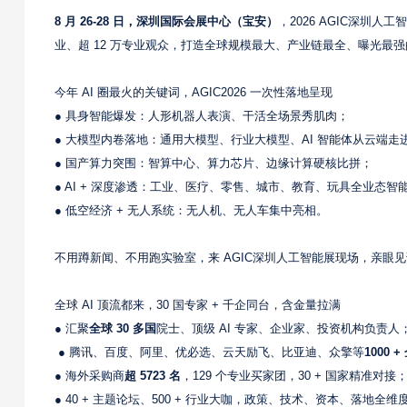
8 月 26-28 日，深圳国际会展中心（宝安）
，2026 AGIC深圳
业、超 12 万专业观众，打造全球规模最大、产业链最全、曝光最强
今年 AI 圈最火的关键词，AGIC2026 一次性落地呈现
● 具身智能爆发：人形机器人表演、干活全场景秀肌肉；
● 大模型内卷落地：通用大模型、行业大模型、AI 智能体从云端走
● 国产算力突围：智算中心、算力芯片、边缘计算硬核比拼；
● AI + 深度渗透：工业、医疗、零售、城市、教育、玩具全业态智
● 低空经济 + 无人系统：无人机、无人车集中亮相。
不用蹲新闻、不用跑实验室，来 AGIC深圳人工智能展现场，亲眼见证
全球 AI 顶流都来，30 国专家 + 千企同台，含金量拉满
● 汇聚
全球 30 多国
院士、顶级 AI 专家、企业家、投资机构负责人
● 腾讯、百度、阿里、优必选、云天励飞、比亚迪、众擎等
1000 
● 海外采购商
超 5723 名
，129 个专业买家团，30 + 国家精准对接
● 40 + 主题论坛、500 + 行业大咖，政策、技术、资本、落地全维