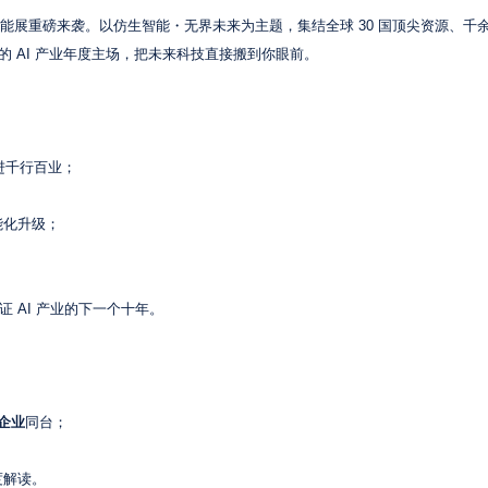
人工智能展重磅来袭。以仿生智能・无界未来为主题，集结全球 30 国顶尖资源、千余家
的 AI 产业年度主场，把未来科技直接搬到你眼前。
进千行百业；
能化升级；
 AI 产业的下一个十年。
；
+ 企业
同台；
；
度解读。