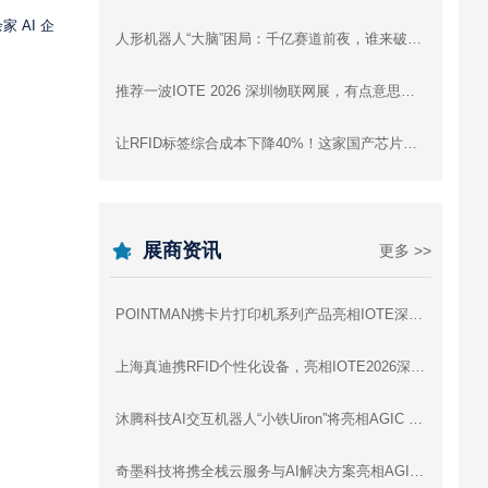
 AI 企
人形机器人“大脑”困局：千亿赛道前夜，谁来破局？
推荐一波IOTE 2026 深圳物联网展，有点意思的高精尖+趣味黑科技展品！
让RFID标签综合成本下降40%！这家国产芯片公司是怎么做到的
展商资讯
更多 >>
POINTMAN携卡片打印机系列产品亮相IOTE深圳物联网展，与您相约8月展会9号馆9D91交流
上海真迪携RFID个性化设备，亮相IOTE2026深圳物联网展 - 与您相约8月展会9号馆9D64交流
沐腾科技AI交互机器人“小铁Uiron”将亮相AGIC 2026深圳通用人工智能展
奇墨科技将携全栈云服务与AI解决方案亮相AGIC 2026深圳通用人工智能展