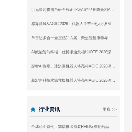
引元星河将携自研全栈企业级AI产品矩阵亮相AGIC 2026深圳通用人工智能展
感算商城&AGIC 2026：机器人关节+无人机BMS+灵巧手，一站式驱动智能未来
单雷达多合一全屋感知方案，聚焦智慧康养与全屋智能 | 云帆瑞达即将亮相IOTE 2026深圳展
AI赋能智能终端，优博讯邀您相约IOTE 2026深圳国际物联网展
影智AI咖啡、冰淇淋机器人将亮相AGIC 2026深圳通用人工智能展，展示数字劳动力新形态
新宏新科技水域救援机器人将亮相AGIC 2026深圳通用人工智能展
行业资讯
更多 >>
全球药企首例：辉瑞推出预装RFID标准化药品