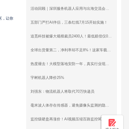
活动回顾｜深圳服务机器人应用与出海交流会圆满落幕：梯控、清洁、配送、烹饪、工业机器人同台分享，合规、渠道、场景干货全覆盖
区，让你
五部门严打AI伴侣，三条红线7月15开始实施！
追觅科技被爆大规模裁员2400人！最低赔偿仅0.5月工资
全球出货量第二，净利率却不足8%！这家车载智慧影像设备企业递表港交所
热度褪去！大模型落地安防一年，真实行业现状远超想象
宇树机器人降价25%
刘强东：物流机器人将取代70万快递员
毫米波人体存在传感器，避免摄像头监测的隐私问题
监控级硬盘再涨价！AI视频压缩百路监控90天存储立省30万