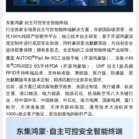
东集鸿蒙·自主可控安全智能终端
行业首家全场景自主可控智能终端解决方案，并获国际级荣誉，依
托100%纯国产软硬件平台，核心技术自主研发；基于开源鸿蒙深
度定制并进行底层安全加固，同时兼容星光麒麟系统，为信创安全
提供双重保障；拥有多形态、全定制的工业级智能终端产品矩阵，
®
覆盖 AUTOID
Pad Air-5G工业级平板（开源鸿蒙版）、东集小码
®
哥
CRUISE2 5G手持PDA（开源鸿蒙版）、UHF 自主1超高频
RFID手持终端品类，支持标准版、离线版、医疗版、防爆版、星
光麒麟版等多版本定制，精准匹配行业差异化需求。
目前，该方案已成功落地数字政务、央国企制造、医疗健康、轨道
交通、港口物流、电力能源、能源石化、机场航空等八大关键行
业，经中国中车、中国铁路、中石化、南方电网、国家电网、厦门
航空、天津港集团、天津市眼科医院、通用技术大连机床等
1000+政企客户验证，是信创落地的标杆产品。