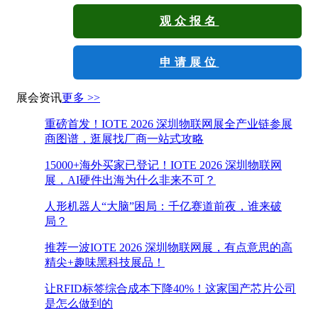
观众报名
申请展位
展会资讯
更多 >>
重磅首发！IOTE 2026 深圳物联网展全产业链参展
商图谱，逛展找厂商一站式攻略
15000+海外买家已登记！IOTE 2026 深圳物联网
展，AI硬件出海为什么非来不可？
人形机器人“大脑”困局：千亿赛道前夜，谁来破
局？
推荐一波IOTE 2026 深圳物联网展，有点意思的高
精尖+趣味黑科技展品！
让RFID标签综合成本下降40%！这家国产芯片公司
是怎么做到的