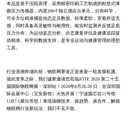
本品是基于压阻原理，采用精密印刷工艺制成的鞋垫式薄
膜压力传感器，内置200个独立感应点单元，分布科学，
可全方位精准捕捉动态足压数据。轻薄柔软，穿着舒适无
感，同时具备高灵敏性与耐用性。能实时监测并反馈足底
压力分布，为运动姿态分析、步态康复评估及健康追踪提
供精准、科学的数据支持，是专业运动与健康管理的理想
工具。
行业浪潮奔涌向前，物联网赛道正迎来新一轮发展机遇。
值此变革之际，我们诚挚邀请您莅临IOTE 2026 第二十五
届国际物联网展・深圳站！2026年8月26-28 日，在深圳国
际会展中心（宝安新馆）火热开展！宁波圆芯在11号馆
11B7-1展位等您！来现场聊技术、探趋势、谈合作，解锁
物联网行业新玩法，我们不见不散。