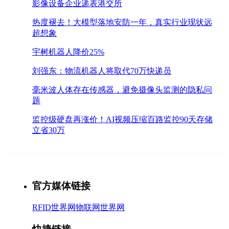
影像设备企业递表港交所
热度褪去！大模型落地安防一年，真实行业现状远
超想象
宇树机器人降价25%
刘强东：物流机器人将取代70万快递员
毫米波人体存在传感器，避免摄像头监测的隐私问
题
监控级硬盘再涨价！AI视频压缩百路监控90天存储
立省30万
官方媒体链接
RFID世界网
物联网世界网