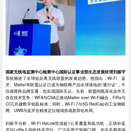
国家无线电监测中心检测中心国际认证事业部生态发展经理刘振宇
系统阐述了全球短距离无线联盟的发展趋势。他指出，Wi-Fi、蓝
牙、Matter等联盟认证已成为物联网产品全球落地的“通行证”，不
仅保障跨品牌互通，也实现国际互认。当前，联盟间既深化合作又
存在技术竞争：WFA与CSA正推动Matter over Wi-Fi融合，FiRa与
CCC共建数字钥匙标准；同时，Wi-Fi 7与5G RedCap在工业物联
网、UWB与蓝牙在精准定位领域形成差异化布局。
刘振宇分析，Wi-Fi HaLow凭借超1公里覆盖和低功耗，正填补蓝
牙与LoRa之间的技术空白，广泛应用于智能门锁、农业监测等场