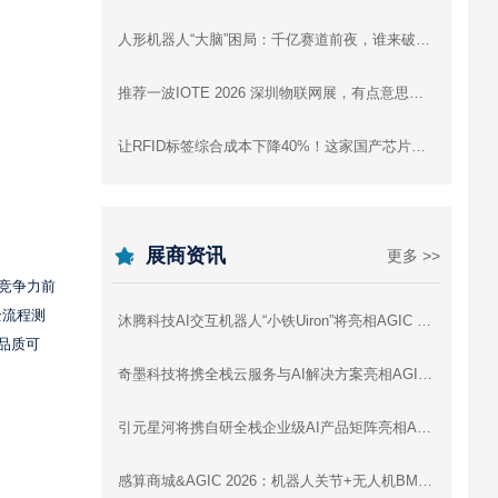
人形机器人“大脑”困局：千亿赛道前夜，谁来破局？
推荐一波IOTE 2026 深圳物联网展，有点意思的高精尖+趣味黑科技展品！
让RFID标签综合成本下降40%！这家国产芯片公司是怎么做到的
展商资讯
更多 >>
D竞争力前
全流程测
沐腾科技AI交互机器人“小铁Uiron”将亮相AGIC 2026深圳通用人工智能展
品质可
奇墨科技将携全栈云服务与AI解决方案亮相AGIC 2026深圳通用人工智能展
引元星河将携自研全栈企业级AI产品矩阵亮相AGIC 2026深圳通用人工智能展
感算商城&AGIC 2026：机器人关节+无人机BMS+灵巧手，一站式驱动智能未来