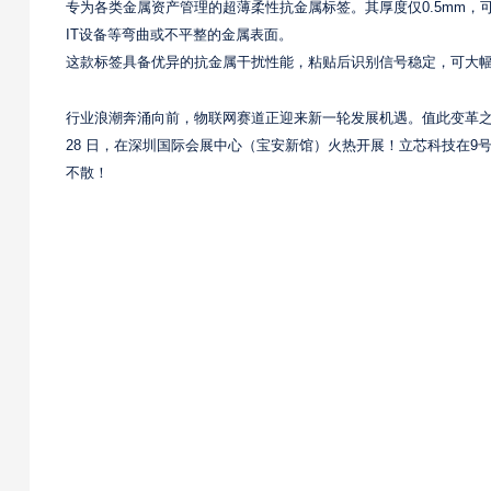
专为各类金属资产管理的超薄柔性抗金属标签。其厚度仅0.5mm，可
IT设备等弯曲或不平整的金属表面。
这款标签具备优异的抗金属干扰性能，粘贴后识别信号稳定，可大
行业浪潮奔涌向前，物联网赛道正迎来新一轮发展机遇。值此变革之际，我
28 日，在深圳国际会展中心（宝安新馆）火热开展！立芯科技在9
不散！