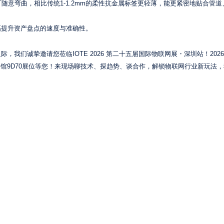
随意弯曲，相比传统1-1.2mm的柔性抗金属标签更轻薄，能更紧密地贴合管道
幅提升资产盘点的速度与准确性。
们诚挚邀请您莅临IOTE 2026 第二十五届国际物联网展・深圳站！2026年
号馆9D70展位等您！来现场聊技术、探趋势、谈合作，解锁物联网行业新玩法