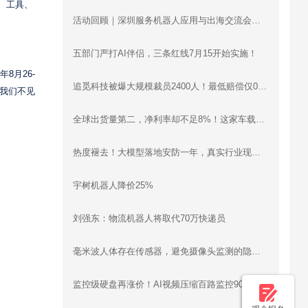
、工具、
活动回顾｜深圳服务机器人应用与出海交流会圆满落幕：梯控、清洁、配送、烹饪、工业机器人同台分享，合规、渠道、场景干货全覆盖
五部门严打AI伴侣，三条红线7月15开始实施！
8月26-
追觅科技被爆大规模裁员2400人！最低赔偿仅0.5月工资
，我们不见
全球出货量第二，净利率却不足8%！这家车载智慧影像设备企业递表港交所
热度褪去！大模型落地安防一年，真实行业现状远超想象
宇树机器人降价25%
刘强东：物流机器人将取代70万快递员
毫米波人体存在传感器，避免摄像头监测的隐私问题
监控级硬盘再涨价！AI视频压缩百路监控90天存储立省30万