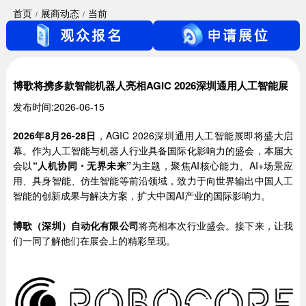
首页
展商动态
当前
博歌将携多款智能机器人亮相AGIC 2026深圳通用人工智能展
发布时间:2026-06-15
2026年8月26-28日
，AGIC 2026深圳通用人工智能展即将盛大启
幕。作为人工智能与机器人行业具备国际化影响力的盛会，本届大
会以
“
人机协同
・无界未来”
为主题，聚焦AI核心能力、AI+场景应
用、具身智能、仿生智能等前沿领域，致力于向世界输出中国人工
智能的创新成果与解决方案，扩大中国AI产业的国际影响力。
博歌（深圳）自动化有限公司
将亮相本次行业盛会。接下来，让我
们一同了解他们在展会上的精彩呈现。