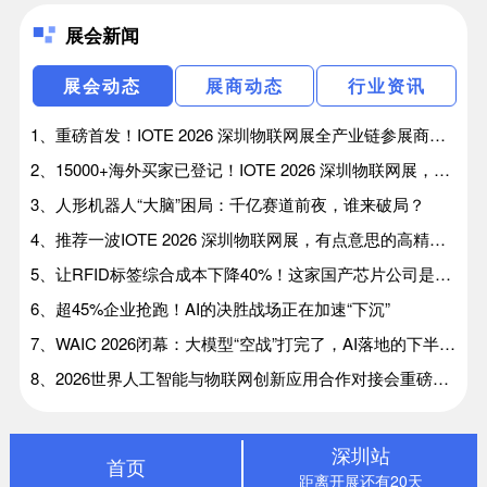
展会新闻
展会动态
展商动态
行业资讯
1、重磅首发！IOTE 2026 深圳物联网展全产业链参展商图谱，逛展找厂商一站式攻略
2、15000+海外买家已登记！IOTE 2026 深圳物联网展，AI硬件出海为什么非来不可？
3、人形机器人“大脑”困局：千亿赛道前夜，谁来破局？
4、推荐一波IOTE 2026 深圳物联网展，有点意思的高精尖+趣味黑科技展品！
5、让RFID标签综合成本下降40%！这家国产芯片公司是怎么做到的
6、超45%企业抢跑！AI的决胜战场正在加速“下沉”
7、WAIC 2026闭幕：大模型“空战”打完了，AI落地的下半场在8月IOTE深圳物联网展
8、2026世界人工智能与物联网创新应用合作对接会重磅启幕
深圳站
首页
距离开展还有20天