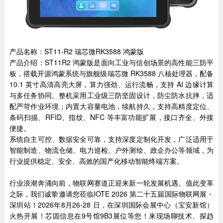
产品名称：ST11-R2 瑞芯微RK3588 鸿蒙版
产品介绍：ST11R2 鸿蒙版是面向工业与信创场景的高性能三防平
板，搭载开源鸿蒙系统与旗舰级瑞芯微 RK3588 八核处理器，配备
10.1 英寸高清高亮大屏，算力强劲、运行流畅，支持 AI 边缘计算
与多任务协同。整机采用工业级三防坚固设计，防尘防水抗摔，适
配严苛作业环境；内置大容量电池，续航持久，支持高精度定位、
条码扫描、RFID、指纹、NFC 等丰富功能扩展，接口齐全、外接
便捷。
系统自主可控、数据安全可靠，支持深度定制化开发，广泛适用于
智能制造、物流仓储、电力巡检、户外测绘、政企办公等领域，为
行业提供稳定、安全、高效的国产化移动智能终端方案。
行业浪潮奔涌向前，物联网赛道正迎来新一轮发展机遇。值此变革
之际，我们诚挚邀请您莅临IOTE 2026 第二十五届国际物联网展・
深圳站！2026年8月26-28 日，在深圳国际会展中心（宝安新馆）
火热开展！芯固信息在9号馆9B3展位等您！来现场聊技术、探趋