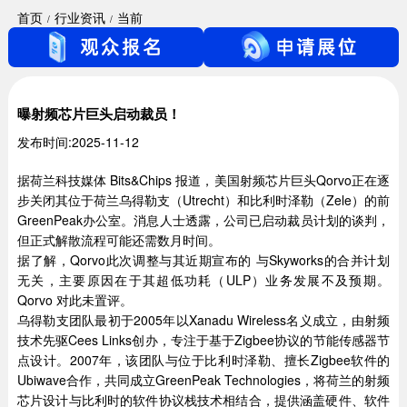
首页
行业资讯
当前
曝射频芯片巨头启动裁员！
发布时间:2025-11-12
据荷兰科技媒体 Bits&Chips 报道，美国射频芯片巨头Qorvo正在逐
步关闭其位于荷兰乌得勒支（Utrecht）和比利时泽勒（Zele）的前
GreenPeak办公室。消息人士透露，公司已启动裁员计划的谈判，
但正式解散流程可能还需数月时间。
据了解，Qorvo此次调整与其近期宣布的 与Skyworks的合并计划
无关，主要原因在于其超低功耗（ULP）业务发展不及预期。
Qorvo 对此未置评。
乌得勒支团队最初于2005年以Xanadu Wireless名义成立，由射频
技术先驱Cees Links创办，专注于基于Zigbee协议的节能传感器节
点设计。2007年，该团队与位于比利时泽勒、擅长Zigbee软件的
Ubiwave合作，共同成立GreenPeak Technologies，将荷兰的射频
芯片设计与比利时的软件协议栈技术相结合，提供涵盖硬件、软件