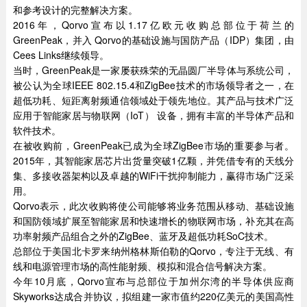
和参考设计的完整解决方案。
2016年，Qorvo宣布以1.17亿欧元收购总部位于荷兰的
GreenPeak，并入 Qorvo的基础设施与国防产品（IDP）集团，由
Cees Links继续领导。
当时，GreenPeak是一家屡获殊荣的无晶圆厂半导体与系统公司，
被公认为全球IEEE 802.15.4和ZigBee技术的市场领导者之一，在
超低功耗、短距离射频通信领域处于领先地位。其产品与技术广泛
应用于智能家居与物联网（IoT） 设备，拥有丰富的半导体产品和
软件技术。
在被收购前，GreenPeak已成为全球ZigBee市场的重要参与者。
2015年，其智能家居芯片出货量突破1亿颗，并凭借专有的天线分
集、多接收器架构以及卓越的WiFi干扰抑制能力，赢得市场广泛采
用。
Qorvo表示，此次收购将使公司能够将业务范围从移动、基础设施
和国防领域扩展至智能家居和快速增长的物联网市场，补充其在高
功率射频产品组合之外的ZigBee、蓝牙及超低功耗SoC技术。
总部位于美国北卡罗来纳州格林斯伯勒的Qorvo，专注于无线、有
线和电源管理市场的高性能射频、模拟和混合信号解决方案。
今年10月底，Qorvo宣布与总部位于加州尔湾的半导体供应商
Skyworks达成合并协议，拟组建一家市值约220亿美元的美国高性