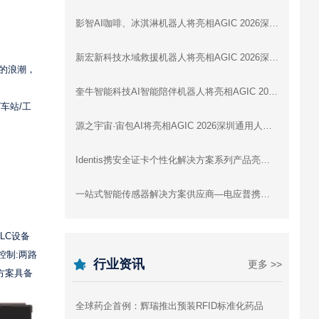
影智AI咖啡、冰淇淋机器人将亮相AGIC 2026深圳通用人工智能展，展示数字劳动力新形态
新宏新科技水域救援机器人将亮相AGIC 2026深圳通用人工智能展
的浪潮，
奎牛智能科技AI智能陪伴机器人将亮相AGIC 2026深圳通用人工智能展
车站/工
源之宇宙·宙包AI将亮相AGIC 2026深圳通用人工智能展
Identis携安全证卡个性化解决方案系列产品亮相IOTE深圳物联网展，与您相约8月展会9号馆9D87交流
一站式智能传感器解决方案供应商—电应普携多款成熟监测传感整机亮相 IOTE2026 深圳国际物联网展！与您相约8月 展会10 号馆 10B8 展位
LC设备
控制:两路
行业资讯
更多 >>
方案具备
全球药企首例：辉瑞推出预装RFID标准化药品