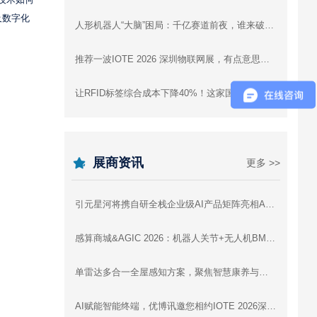
些技术如何
及数字化
人形机器人“大脑”困局：千亿赛道前夜，谁来破局？
推荐一波IOTE 2026 深圳物联网展，有点意思的高精尖+趣味黑科技展品！
让RFID标签综合成本下降40%！这家国产芯片公司是怎么做到的
展商资讯
更多 >>
引元星河将携自研全栈企业级AI产品矩阵亮相AGIC 2026深圳通用人工智能展
感算商城&AGIC 2026：机器人关节+无人机BMS+灵巧手，一站式驱动智能未来
单雷达多合一全屋感知方案，聚焦智慧康养与全屋智能 | 云帆瑞达即将亮相IOTE 2026深圳展
AI赋能智能终端，优博讯邀您相约IOTE 2026深圳国际物联网展