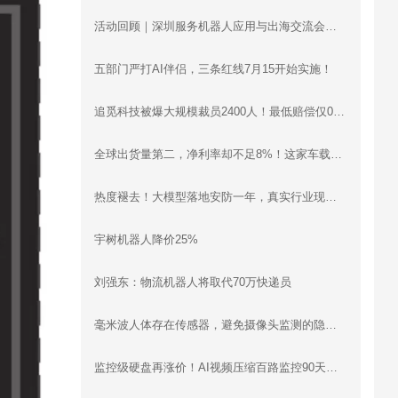
活动回顾｜深圳服务机器人应用与出海交流会圆满落幕：梯控、清洁、配送、烹饪、工业机器人同台分享，合规、渠道、场景干货全覆盖
五部门严打AI伴侣，三条红线7月15开始实施！
追觅科技被爆大规模裁员2400人！最低赔偿仅0.5月工资
全球出货量第二，净利率却不足8%！这家车载智慧影像设备企业递表港交所
热度褪去！大模型落地安防一年，真实行业现状远超想象
宇树机器人降价25%
刘强东：物流机器人将取代70万快递员
毫米波人体存在传感器，避免摄像头监测的隐私问题
监控级硬盘再涨价！AI视频压缩百路监控90天存储立省30万