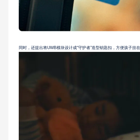
同时，还提出将UWB模块设计成“守护者”造型钥匙扣，方便孩子挂