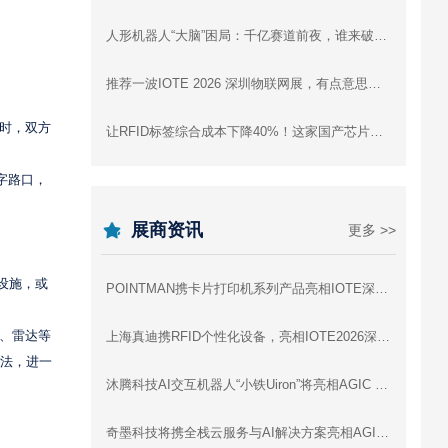
人形机器人“大脑”困局：千亿赛道前夜，谁来破局？
推荐一波IOTE 2026 深圳物联网展，有点意思的高精尖+趣味黑科技展品！
块时，双方
让RFID标签综合成本下降40%！这家国产芯片公司是怎么做到的
十字路口，
展商资讯
更多 >>
设施，或
POINTMAN携卡片打印机系列产品亮相IOTE深圳物联网展，与您相约8月展会9号馆9D91交流
达、雷达等
上海真迪携RFID个性化设备，亮相IOTE2026深圳物联网展 - 与您相约8月展会9号馆9D64交流
算法，进一
沐腾科技AI交互机器人“小铁Uiron”将亮相AGIC 2026深圳通用人工智能展
奇墨科技将携全栈云服务与AI解决方案亮相AGIC 2026深圳通用人工智能展