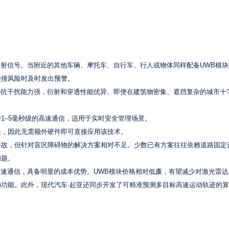
围环境发射信号。当附近的其他车辆、摩托车、自行车、行人或物体同样配备UWB模
碰撞风险时及时发出预警。
Pulse抗干扰能力强，衍射和穿透性能优异。即便在建筑物密集、遮挡复杂的城市
1–5毫秒级的高速通信，适用于实时安全管理场景。
WB模块，因此无需额外硬件即可直接应用该技术。
事故，但针对盲区障碍物的解决方案相对不足。少数已有方案往往依赖道路固定
问题。
精准、快速通信，具备明显的成本优势。UWB模块价格相对低廉，有望减少对激光雷
功能。此外，现代汽车·起亚还同步开发了可精准预测多目标高速运动轨迹的