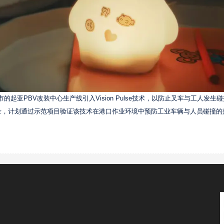
起亚PBV改装中心生产线引入Vision Pulse技术，以防止叉车与工人发生
忘录，计划通过示范项目验证该技术在港口作业环境中预防工业车辆与人员碰撞的