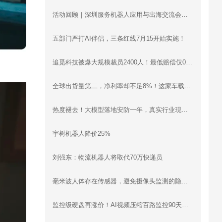
活动回顾｜深圳服务机器人应用与出海交流会圆满落幕：梯控、清洁、配送、烹饪、工业机器人同台分享，合规、渠道、场景干货全覆盖
五部门严打AI伴侣，三条红线7月15开始实施！
追觅科技被爆大规模裁员2400人！最低赔偿仅0.5月工资
全球出货量第二，净利率却不足8%！这家车载智慧影像设备企业递表港交所
热度褪去！大模型落地安防一年，真实行业现状远超想象
宇树机器人降价25%
刘强东：物流机器人将取代70万快递员
毫米波人体存在传感器，避免摄像头监测的隐私问题
监控级硬盘再涨价！AI视频压缩百路监控90天存储立省30万