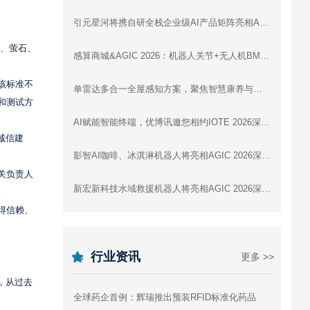
引元星河将携自研全栈企业级AI产品矩阵亮相AGIC 2026深圳通用人工智能展
米、萤石、
感算商城&AGIC 2026：机器人关节+无人机BMS+灵巧手，一站式驱动智能未来
该标准不
单雷达多合一全屋感知方案，聚焦智慧康养与全屋智能 | 云帆瑞达即将亮相IOTE 2026深圳展
和测试方
AI赋能智能终端，优博讯邀您相约IOTE 2026深圳国际物联网展
诚信建
影智AI咖啡、冰淇淋机器人将亮相AGIC 2026深圳通用人工智能展，展示数字劳动力新形态
关负责人
新宏新科技水域救援机器人将亮相AGIC 2026深圳通用人工智能展
。
得信赖、
行业资讯
更多 >>
，从过去
全球药企首例：辉瑞推出预装RFID标准化药品