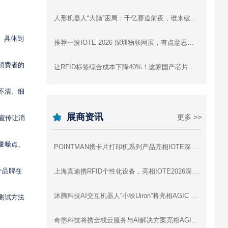
人形机器人“大脑”困局：千亿赛道前夜，谁来破局？
套。具体到
推荐一波IOTE 2026 深圳物联网展，有点意思的高精尖+趣味黑科技展品！
消费者的
让RFID标签综合成本下降40%！这家国产芯片公司是怎么做到的
不清、细
展商资讯
更多 >>
宣传让消
量噪点、
POINTMAN携卡片打印机系列产品亮相IOTE深圳物联网展，与您相约8月展会9号馆9D91交流
个品牌在
上海真迪携RFID个性化设备，亮相IOTE2026深圳物联网展 - 与您相约8月展会9号馆9D64交流
沐腾科技AI交互机器人“小铁Uiron”将亮相AGIC 2026深圳通用人工智能展
测试方法
奇墨科技将携全栈云服务与AI解决方案亮相AGIC 2026深圳通用人工智能展