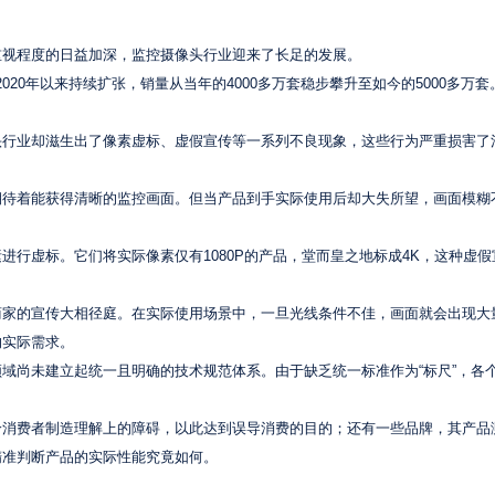
重视程度的日益加深，监控摄像头行业迎来了长足的发展。
020年以来持续扩张，销量从当年的4000多万套稳步攀升至如今的5000多万
头行业却滋生出了像素虚标、虚假宣传等一系列不良现象，这些行为严重损害了
期待着能获得清晰的监控画面。但当产品到手实际使用后却大失所望，画面模糊
行虚标。它们将实际像素仅有1080P的产品，堂而皇之地标成4K，这种虚假
商家的宣传大相径庭。在实际使用场景中，一旦光线条件不佳，画面就会出现大
的实际需求。
域尚未建立起统一且明确的技术规范体系。由于缺乏统一标准作为“标尺”，各
给消费者制造理解上的障碍，以此达到误导消费的目的；还有一些品牌，其产品
精准判断产品的实际性能究竟如何。