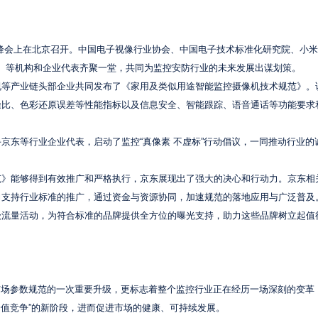
防行业峰会上在北京召开。中国电子视像行业协会、中国电子技术标准化研究院、小
O）等机构和企业代表齐聚一堂，共同为监控安防行业的未来发展出谋划策。
视等产业链头部企业共同发布了《家用及类似用途智能监控摄像机技术规范》。
噪比、色彩还原误差等性能指标以及信息安全、智能跟踪、语音通话等功能要求
京东等行业企业代表，启动了监控“真像素 不虚标”行动倡议，一同推动行业的
范》能够得到有效推广和严格执行，京东展现出了强大的决心和行动力。京东相
力支持行业标准的推广，通过资金与资源协同，加速规范的落地应用与广泛普及
级流量活动，为符合标准的品牌提供全方位的曝光支持，助力这些品牌树立起值
头市场参数规范的一次重要升级，更标志着整个监控行业正在经历一场深刻的变革
价值竞争”的新阶段，进而促进市场的健康、可持续发展。