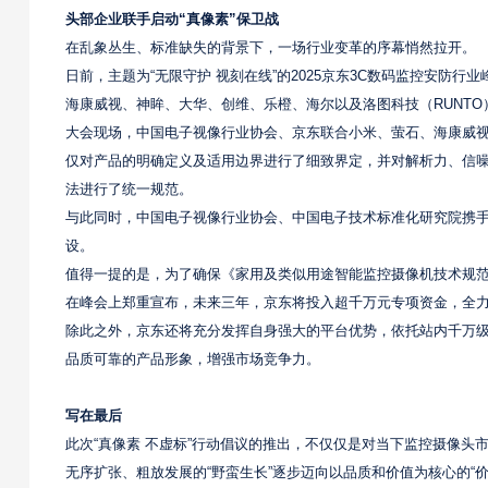
头部企业联手启动“真像素”保卫战
在乱象丛生、标准缺失的背景下，一场行业变革的序幕悄然拉开。
日前，主题为“无限守护 视刻在线”的2025京东3C数码监控安
海康威视、神眸、大华、创维、乐橙、海尔以及洛图科技（RUNT
大会现场，中国电子视像行业协会、京东联合小米、萤石、海康威
仅对产品的明确定义及适用边界进行了细致界定，并对解析力、信
法进行了统一规范。
与此同时，中国电子视像行业协会、中国电子技术标准化研究院携手
设。
值得一提的是，为了确保《家用及类似用途智能监控摄像机技术规
在峰会上郑重宣布，未来三年，京东将投入超千万元专项资金，全
除此之外，京东还将充分发挥自身强大的平台优势，依托站内千万
品质可靠的产品形象，增强市场竞争力。
写在最后
此次“真像素 不虚标”行动倡议的推出，不仅仅是对当下监控摄像
无序扩张、粗放发展的“野蛮生长”逐步迈向以品质和价值为核心的“