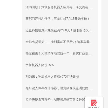
活动回顾｜深圳服务机器人应用与出海交流会圆满落幕：梯控、清洁、配送、烹饪、工业机器人同台分享，合规、渠道、场景干货全覆盖
五部门严打AI伴侣，三条红线7月15开始实施！
追觅科技被爆大规模裁员2400人！最低赔偿仅0.5月工资
全球出货量第二，净利率却不足8%！这家车载智慧影像设备企业递表港交所
热度褪去！大模型落地安防一年，真实行业现状远超想象
宇树机器人降价25%
刘强东：物流机器人将取代70万快递员
毫米波人体存在传感器，避免摄像头监测的隐私问题
监控级硬盘再涨价！AI视频压缩百路监控90天存储立省30万