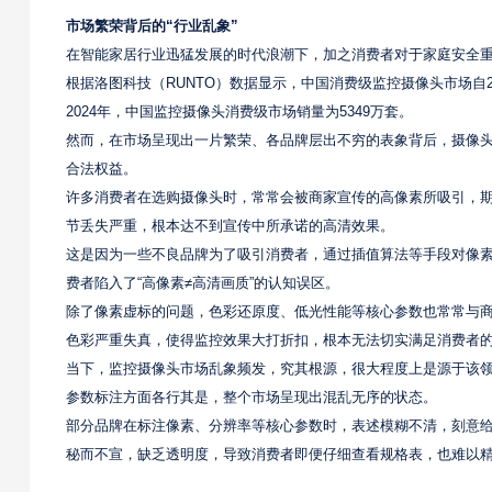
市场繁荣背后的“行业乱象”
在智能家居行业迅猛发展的时代浪潮下，加之消费者对于家庭安全
根据洛图科技（RUNTO）数据显示，中国消费级监控摄像头市场自2
2024年，中国监控摄像头消费级市场销量为5349万套。
然而，在市场呈现出一片繁荣、各品牌层出不穷的表象背后，摄像
合法权益。
许多消费者在选购摄像头时，常常会被商家宣传的高像素所吸引，
节丢失严重，根本达不到宣传中所承诺的高清效果。
这是因为一些不良品牌为了吸引消费者，通过插值算法等手段对像素进
费者陷入了“高像素≠高清画质”的认知误区。
除了像素虚标的问题，色彩还原度、低光性能等核心参数也常常与
色彩严重失真，使得监控效果大打折扣，根本无法切实满足消费者
当下，监控摄像头市场乱象频发，究其根源，很大程度上是源于该领
参数标注方面各行其是，整个市场呈现出混乱无序的状态。
部分品牌在标注像素、分辨率等核心参数时，表述模糊不清，刻意
秘而不宣，缺乏透明度，导致消费者即便仔细查看规格表，也难以