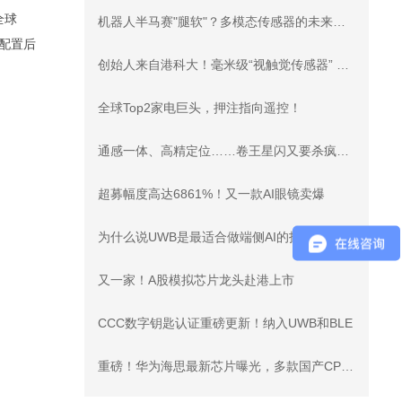
全球
机器人半马赛"腿软"？多模态传感器的未来价值锚点！
配置后
创始人来自港科大！毫米级“视触觉传感器” 落地 每cm²覆盖4万个感知单元！
全球Top2家电巨头，押注指向遥控！
通感一体、高精定位……卷王星闪又要杀疯了！
超募幅度高达6861%！又一款AI眼镜卖爆
为什么说UWB是最适合做端侧AI的技术
又一家！A股模拟芯片龙头赴港上市
CCC数字钥匙认证重磅更新！纳入UWB和BLE
重磅！华为海思最新芯片曝光，多款国产CPU上榜