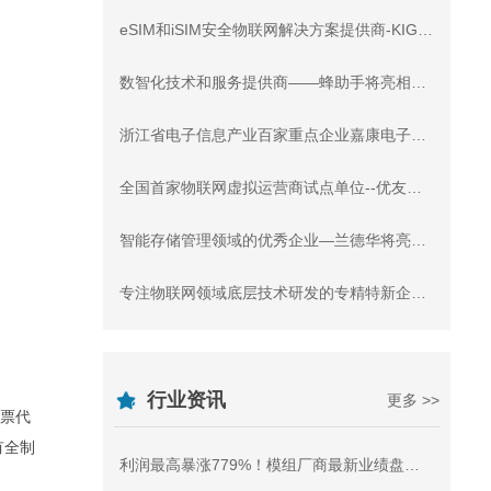
eSIM和iSIM安全物联网解决方案提供商-KIGEN即将亮相IOTE上海物联网展【IOTE参展商】
数智化技术和服务提供商——蜂助手将亮相2025 IOTE国际物联网展·上海站【IOTE参展商】
浙江省电子信息产业百家重点企业嘉康电子将亮相国际物联网展【IOTE参展商】
全国首家物联网虚拟运营商试点单位--优友互联将亮相IOTE国际物联网展【IOTE参展商】
智能存储管理领域的优秀企业—兰德华将亮相上海IOTE国际物联网展【IOTE参展商】
专注物联网领域底层技术研发的专精特新企业普阅科技将亮相国际物联网展【IOTE参展商】
行业资讯
更多 >>
股票代
有全制
利润最高暴涨779%！模组厂商最新业绩盘点-物联网展