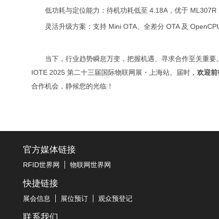
低功耗与定位能力：待机功耗低至 4.18A，优于 ML30
灵活升级方案：支持 Mini OTA、全差分 OTA 及 O
当下，行业趋势瞬息万变，把握机遇、寻求合作至关重要。在此
IOTE 2025 第二十三届国际物联网展・上海站。届时，
欢迎前
合作机会，静候您的光临！
官方媒体链接
RFID世界网
物联网世界网
快捷链接
展会信息
展位预订
观众预登记
联系我们