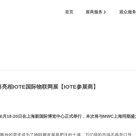
首页
展商服务
观众服
亮相IOTE国际物联网展【IOTE参展商】
年6月18-20日在上海新国际博览中心
正式举行
，
本次将与MWC上海同期盛
"所释放的需求成为了物联网发展最肥沃的土壤，万亿级的市场不再是口号