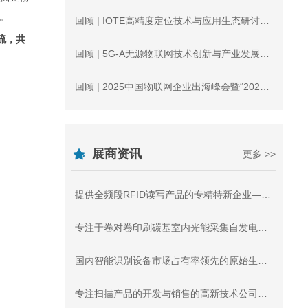
接。
回顾 | IOTE高精度定位技术与应用生态研讨会，共同探讨最新进展与未来趋势
流，共
回顾 | 5G-A无源物联网技术创新与产业发展论坛圆满结束！
回顾 | 2025中国物联网企业出海峰会暨“2024物联之星”颁奖典礼在沪召开！
展商资讯
更多 >>
提供全频段RFID读写产品的专精特新企业—捷通科技将亮相上海IOTE国际物联网展【IOTE参展商】
专注于卷对卷印刷碳基室内光能采集自发电薄膜的印唯科技将亮相国际物联网展【IOTE参展商】
国内智能识别设备市场占有率领先的原始生产商-迅镭将亮相国际物联网展【IOTE参展商】
专注扫描产品的开发与销售的高新技术公司—驰腾科技将亮相国际物联网展【IOTE参展商】