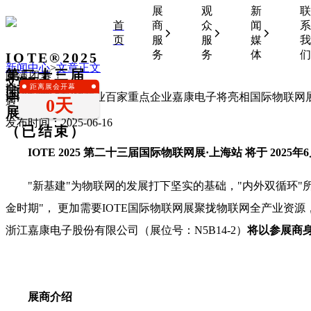
展
观
新
联
首
商
众
闻
系
页
服
服
媒
我
务
务
体
们
IOTE®2025
新闻中心
>
文章正文
第二十三届
圆满闭幕！
文章正文
距离展会开幕
期待下一次相
国际物联网
浙江省电子信息产业百家重点企业嘉康电子将亮相国际物联网展
0天
遇！
展•上海站
发布时间：2025-06-16
（已结束）
IOTE 2025 第二十三届国际物联网展·上海站 将于
2025
"新基建"为物联网的发展打下坚实的基础，"内外双循环
金时期"， 更加需要IOTE国际物联网展聚拢物联网全产业资
浙江嘉康电子股份有限公司（展位号：N5B14-2）
将以参展商
展商介绍