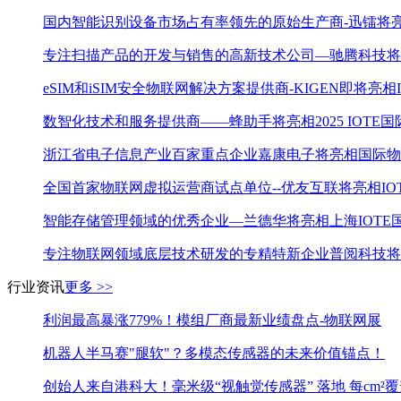
国内智能识别设备市场占有率领先的原始生产商-迅镭将亮
专注扫描产品的开发与销售的高新技术公司—驰腾科技将亮
eSIM和iSIM安全物联网解决方案提供商-KIGEN即将亮相
数智化技术和服务提供商——蜂助手将亮相2025 IOTE国
浙江省电子信息产业百家重点企业嘉康电子将亮相国际物联
全国首家物联网虚拟运营商试点单位--优友互联将亮相IOT
智能存储管理领域的优秀企业—兰德华将亮相上海IOTE国
专注物联网领域底层技术研发的专精特新企业普阅科技将亮
行业资讯
更多 >>
利润最高暴涨779%！模组厂商最新业绩盘点-物联网展
机器人半马赛"腿软"？多模态传感器的未来价值锚点！
创始人来自港科大！毫米级“视触觉传感器” 落地 每cm²