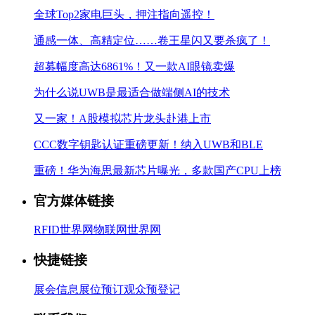
全球Top2家电巨头，押注指向遥控！
通感一体、高精定位……卷王星闪又要杀疯了！
超募幅度高达6861%！又一款AI眼镜卖爆
为什么说UWB是最适合做端侧AI的技术
又一家！A股模拟芯片龙头赴港上市
CCC数字钥匙认证重磅更新！纳入UWB和BLE
重磅！华为海思最新芯片曝光，多款国产CPU上榜
官方媒体链接
RFID世界网
物联网世界网
快捷链接
展会信息
展位预订
观众预登记