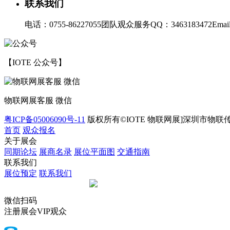
联系我们
电话：0755-86227055
团队观众服务QQ：3463183472
Emai
【IOTE 公众号】
物联网展客服 微信
粤ICP备05006090号-11
版权所有©IOTE 物联网展]深圳市物联
首页
观众报名
关于展会
同期论坛
展商名录
展位平面图
交通指南
联系我们
展位预定
联系我们
微信扫码
注册展会VIP观众