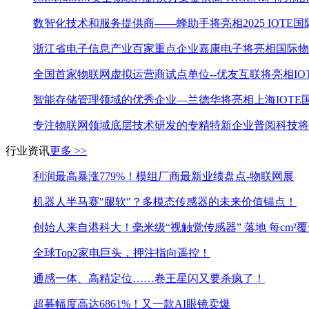
数智化技术和服务提供商——蜂助手将亮相2025 IOTE国
浙江省电子信息产业百家重点企业嘉康电子将亮相国际物联
全国首家物联网虚拟运营商试点单位--优友互联将亮相IOT
智能存储管理领域的优秀企业—兰德华将亮相上海IOTE国
专注物联网领域底层技术研发的专精特新企业普阅科技将亮
行业资讯
更多 >>
利润最高暴涨779%！模组厂商最新业绩盘点-物联网展
机器人半马赛"腿软"？多模态传感器的未来价值锚点！
创始人来自港科大！毫米级“视触觉传感器” 落地 每cm²
全球Top2家电巨头，押注指向遥控！
通感一体、高精定位……卷王星闪又要杀疯了！
超募幅度高达6861%！又一款AI眼镜卖爆