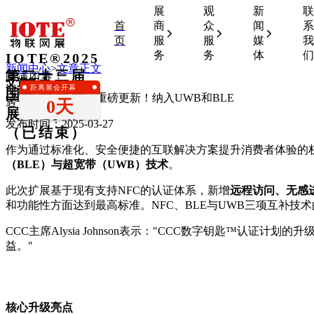
展
观
新
联
首
商
众
闻
系
页
服
服
媒
我
务
务
体
们
IOTE®2025
新闻中心
>
文章正文
第二十三届
圆满闭幕！
文章正文
距离展会开幕
期待下一次相
国际物联网
CCC数字钥匙认证重磅更新！纳入UWB和BLE
0天
遇！
展•上海站
发布时间：2025-03-27
（已结束）
作为通过标准化、安全便捷的互联解决方案提升消费者体验的权威机构，汽车连
（BLE）与超宽带（UWB）技术
。
此次扩展基于现有支持NFC的认证体系，新增
远程访问、无感
和功能性方面达到最高标准。NFC、BLE与UWB三项互补
CCC主席Alysia Johnson表示："CCC数字钥匙™
益。"
核心升级亮点