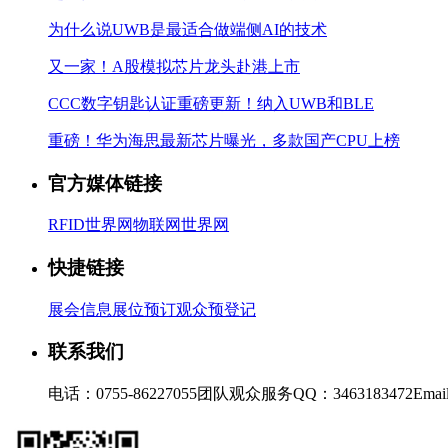
为什么说UWB是最适合做端侧AI的技术
又一家！A股模拟芯片龙头赴港上市
CCC数字钥匙认证重磅更新！纳入UWB和BLE
重磅！华为海思最新芯片曝光，多款国产CPU上榜
官方媒体链接
RFID世界网
物联网世界网
快捷链接
展会信息
展位预订
观众预登记
联系我们
电话：0755-86227055
团队观众服务QQ：3463183472
Emai