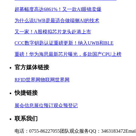
超募幅度高达6861%！又一款AI眼镜卖爆
为什么说UWB是最适合做端侧AI的技术
又一家！A股模拟芯片龙头赴港上市
CCC数字钥匙认证重磅更新！纳入UWB和BLE
重磅！华为海思最新芯片曝光，多款国产CPU上榜
官方媒体链接
RFID世界网
物联网世界网
快捷链接
展会信息
展位预订
观众预登记
联系我们
电话：0755-86227055
团队观众服务QQ：3463183472
Emai