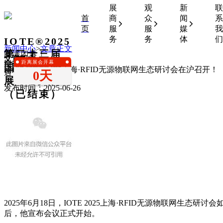
展
观
新
联
首
商
众
闻
系
页
服
服
媒
我
务
务
体
们
IOTE®2025
新闻中心
>
文章正文
第二十三届
圆满闭幕！
文章正文
距离展会开幕
期待下一次相
国际物联网
回顾 | IOTE 2025上海·RFID无源物联网生态研讨会在沪召开！
0天
遇！
展•上海站
发布时间：2025-06-26
（已结束）
2025年6月18日，IOTE 2025上海·RFID无源物联
后，他宣布会议正式开始。