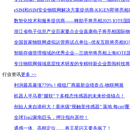
eSIM和iSIM安全物联网解决方案提供商-KIGEN即将亮相
数智化技术和服务提供商——蜂助手将亮相2025 IOTE国
浙江省电子信息产业百家重点企业嘉康电子将亮相国际物联
全国首家物联网虚拟运营商试点单位--优友互联将亮相IOT
智能存储管理领域的优秀企业—兰德华将亮相上海IOTE国
专注物联网领域底层技术研发的专精特新企业普阅科技将亮
行业资讯
更多 >>
利润最高暴涨779%！模组厂商最新业绩盘点-物联网展
机器人半马赛"腿软"？多模态传感器的未来价值锚点！
创始人来自港科大！毫米级“视触觉传感器” 落地 每cm²
全球Top2家电巨头，押注指向遥控！
通感一体、高精定位……卷王星闪又要杀疯了！