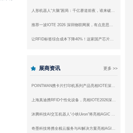
人形机器人“大脑”困局：千亿赛道前夜，谁来破局？
推荐一波IOTE 2026 深圳物联网展，有点意思的高精尖+趣味黑科技展品！
让RFID标签综合成本下降40%！这家国产芯片公司是怎么做到的
展商资讯
更多 >>
POINTMAN携卡片打印机系列产品亮相IOTE深圳物联网展，与您相约8月展会9号馆9D91交流
上海真迪携RFID个性化设备，亮相IOTE2026深圳物联网展 - 与您相约8月展会9号馆9D64交流
沐腾科技AI交互机器人“小铁Uiron”将亮相AGIC 2026深圳通用人工智能展
奇墨科技将携全栈云服务与AI解决方案亮相AGIC 2026深圳通用人工智能展