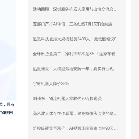
活动回顾｜深圳服务机器人应用与出海交流会圆满落幕：梯控、清洁、配送、烹饪、工业机器人同台分享，合规、渠道、场景干货全覆盖
五部门严打AI伴侣，三条红线7月15开始实施！
追觅科技被爆大规模裁员2400人！最低赔偿仅0.5月工资
全球出货量第二，净利率却不足8%！这家车载智慧影像设备企业递表港交所
热度褪去！大模型落地安防一年，真实行业现状远超想象
宇树机器人降价25%
刘强东：物流机器人将取代70万快递员
制式，具有
业物联网
毫米波人体存在传感器，避免摄像头监测的隐私问题
监控级硬盘再涨价！AI视频压缩百路监控90天存储立省30万