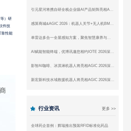
引元星河将携自研全栈企业级AI产品矩阵亮相AGIC 2026深圳通用人工智能展
S等）研
感算商城&AGIC 2026：机器人关节+无人机BMS+灵巧手，一站式驱动智能未来
软件技
可靠性能
单雷达多合一全屋感知方案，聚焦智慧康养与全屋智能 | 云帆瑞达即将亮相IOTE 2026深圳展
AI赋能智能终端，优博讯邀您相约IOTE 2026深圳国际物联网展
影智AI咖啡、冰淇淋机器人将亮相AGIC 2026深圳通用人工智能展，展示数字劳动力新形态
新宏新科技水域救援机器人将亮相AGIC 2026深圳通用人工智能展
行业资讯
更多 >>
全球药企首例：辉瑞推出预装RFID标准化药品