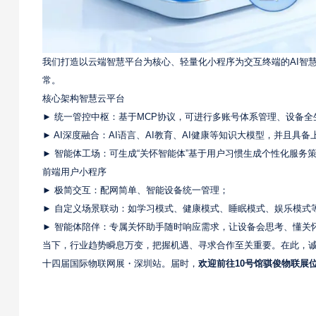
我们打造以云端智慧平台为核心、轻量化小程序为交互终端的AI智慧
常。
核心架构智慧云平台
► 统一管控中枢：基于MCP协议，可进行多账号体系管理、设备全
► AI深度融合：AI语言、AI教育、AI健康等知识大模型，并且具
► 智能体工场：可生成“关怀智能体”基于用户习惯生成个性化服务
前端用户小程序
► 极简交互：配网简单、智能设备统一管理；
► 自定义场景联动：如学习模式、健康模式、睡眠模式、娱乐模式
► 智能体陪伴：专属关怀助手随时响应需求，让设备会思考、懂关
当下，行业趋势瞬息万变，把握机遇、寻求合作至关重要。在此，诚邀您参加
十四届国际物联网展・深圳站。届时，
欢迎前往10号馆骐俊物联展位1