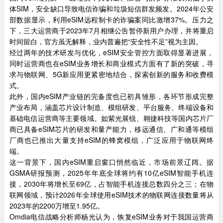
体SIM，安全缺口导致电信诈骗和垃圾短信群发频发。2024年公安
部数据显示，利用eSIM远程制卡的诈骗案同比激增37%。压力之
下，三大运营商于2023年7月相继公告暂停新用户办理，并将重启
时间留白，官方虽无解释，业内普遍把“安全性不足”视为主因。
经过两年的技术研发与优化，eSIM安全管控方面取得显著进展，
同时运营商也在eSIM业务增长和商业模式方面有了新的突破，寻
求与物联网、5G新应用更紧密地结合，探索创新的服务和收费模
式。
此外，国内eSIM产业链的完备度也已初具雏形，各环节形成完整
产业布局，涵盖芯片设计制造、模组研发、平台服务、终端设备和
基础电信运营商等主要领域。如紫光展锐、翱捷科技等国内芯片厂
商已具备eSIM芯片的研发和量产能力，移远通信、广和通等模组
厂商也已推出大量支持eSIM的蜂窝模组，广泛应用于物联网终
端。
这一背景下，国内eSIM重启窗口悄然临近，市场前景辽阔。据
GSMA研报预测，2025年年底全球将约有10亿eSIM智能手机连
接，2030年将增长至69亿，占智能手机连接总数四分之三；在物
联网领域，预计2026年全球使用eSIM技术的物联网连接数量将从
2023年的2200万增至1.95亿。
Omdia电信战略分析师杨光认为，恢复eSIM业务对于我国运营商