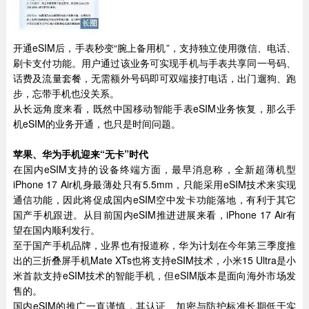
开通eSIM后，手表秒变“腕上备用机”，支持独立使用微信、电话、
刷卡支付功能。用户通过该业务可实现手机与手表共享同一号码、
话费及流量套餐，无需额外号码即可双端接打电话，出门遛狗、跑
步，忘带手机也没关系。
从长远角度来看，既然中国移动智能手表eSIM业务恢复，那么手
机eSIM的业务开通，也只是时间问题。
苹果、华为手机迎来“无卡”时代
在国内eSIM支持的设备终端方面，最早消息称，全新超薄机型
iPhone 17 Air机身最薄处只有5.5mm，只能采用eSIM技术来实现
通信功能，因此将促成国内eSIM空中发卡功能落地，有利于其它
国产手机跟进。从目前国内eSIM推进进展来看，iPhone 17 Air有
望在国内顺利发行。
至于国产手机品牌，业界也有报道称，华为计划在今年第三季度推
出的三折叠屏手机Mate XTs也将支持eSIM技术，小米15 Ultra是小
米首款支持eSIM技术的智能手机，但eSIM版本是面向海外市场发
售的。
国内eSIM的推广一直谨慎，其认证、加密与防护标准长期低于实