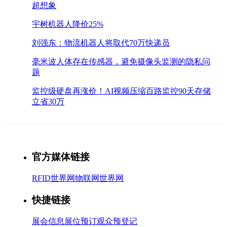
超想象
宇树机器人降价25%
刘强东：物流机器人将取代70万快递员
毫米波人体存在传感器，避免摄像头监测的隐私问
题
监控级硬盘再涨价！AI视频压缩百路监控90天存储
立省30万
官方媒体链接
RFID世界网
物联网世界网
快捷链接
展会信息
展位预订
观众预登记