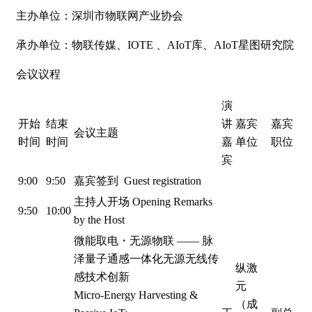
主办单位：深圳市物联网产业协会
承办单位：物联传媒、IOTE 、AIoT库、AIoT星图研究院
会议议程
演
开始
结束
讲
嘉宾
嘉宾
会议主题
时间
时间
嘉
单位
职位
宾
9:00
9:50
嘉宾签到 Guest registration
主持人开场 Opening Remarks
9:50
10:00
by the Host
微能取电・无源物联 —— 脉
泽量子通感一体化无源无线传
纵激
感技术创新
元
Micro-Energy Harvesting &
（成