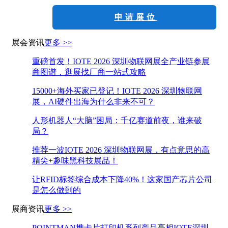
申请展位
展会资讯
更多 >>
重磅首发！IOTE 2026 深圳物联网展全产业链参展
商图谱，逛展找厂商一站式攻略
15000+海外买家已登记！IOTE 2026 深圳物联网
展，AI硬件出海为什么非来不可？
人形机器人“大脑”困局：千亿赛道前夜，谁来破
局？
推荐一波IOTE 2026 深圳物联网展，有点意思的高
精尖+趣味黑科技展品！
让RFID标签综合成本下降40%！这家国产芯片公司
是怎么做到的
展商资讯
更多 >>
POINTMAN携卡片打印机系列产品亮相IOTE深圳