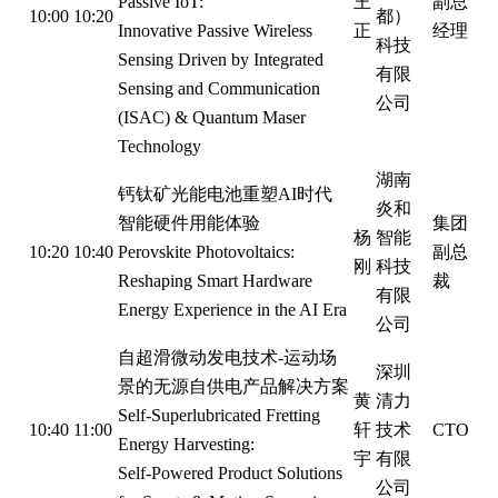
Passive IoT:
王
副总
10:00
10:20
都）
Innovative Passive Wireless
正
经理
科技
Sensing Driven by Integrated
有限
Sensing and Communication
公司
(ISAC) & Quantum Maser
Technology
湖南
钙钛矿光能电池重塑AI时代
炎和
智能硬件用能体验
集团
杨
智能
10:20
10:40
Perovskite Photovoltaics:
副总
刚
科技
Reshaping Smart Hardware
裁
有限
Energy Experience in the AI Era
公司
自超滑微动发电技术-运动场
深圳
景的无源自供电产品解决方案
黄
清力
Self-Superlubricated Fretting
10:40
11:00
轩
技术
CTO
Energy Harvesting:
宇
有限
Self-Powered Product Solutions
公司