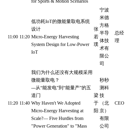
for Sports & Motion Scenarios
宁波
米德
低功耗IoT的微能量取电系统
方格
设计
张
半导
总经
11:00
11:20
Micro-Energy Harvesting
若
体技
理
System Design for Low-Power
璞
术有
IoT
限公
司
我们为什么还没有大规模采用
微能量取电？
秒秒
---从“能发电”到“能量产”的五
测科
道门
梁
技
11:20
11:40
Why Haven't We Adopted
于
（北
CEO
Micro-Energy Harvesting at
阳
京）
Scale?— Five Hurdles from
有限
"Power Generation" to "Mass
公司