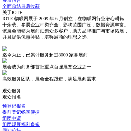
展后报告
全面总结展后收获
关于IOTE
IOTE 物联网展于 2009 年 6 月创立，在物联网行业潜心耕耘
十余载。参展企业种类齐全，影响范围广泛，数据资源丰富。
该展会能够为展商汇聚众多客户，助力品牌推广与市场拓展，
并且提供优惠补贴，堪称展商的理想之选。
迄今为止，已累计服务超过
8000 家
参展商
展会成为商务部首批重点
百强展览企业
之一
高效服务
团队，展会全程跟进，满足展商需求
观众服务
观众报名
预登记报名
提前登记畅享便捷
组团申请
组团观展福利多多
同期论坛