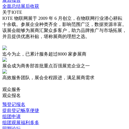
展后报告
全面总结展后收获
关于IOTE
IOTE 物联网展于 2009 年 6 月创立，在物联网行业潜心耕耘
十余载。参展企业种类齐全，影响范围广泛，数据资源丰富。
该展会能够为展商汇聚众多客户，助力品牌推广与市场拓展，
并且提供优惠补贴，堪称展商的理想之选。
迄今为止，已累计服务超过
8000 家
参展商
展会成为商务部首批重点
百强展览企业
之一
高效服务
团队，展会全程跟进，满足展商需求
观众服务
观众报名
预登记报名
提前登记畅享便捷
组团申请
组团观展福利多多
同期论坛