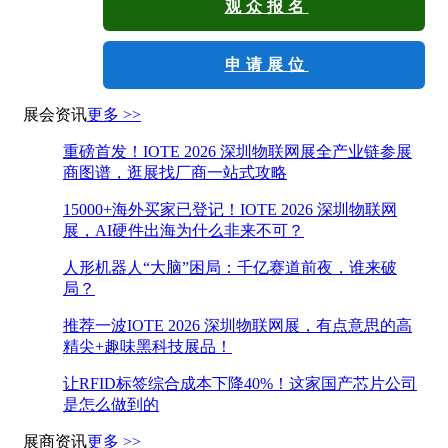
观众报名
申请展位
展会资讯
更多 >>
重磅首发！IOTE 2026 深圳物联网展全产业链参展
商图谱，逛展找厂商一站式攻略
15000+海外买家已登记！IOTE 2026 深圳物联网
展，AI硬件出海为什么非来不可？
人形机器人“大脑”困局：千亿赛道前夜，谁来破
局？
推荐一波IOTE 2026 深圳物联网展，有点意思的高
精尖+趣味黑科技展品！
让RFID标签综合成本下降40%！这家国产芯片公司
是怎么做到的
展商资讯
更多 >>