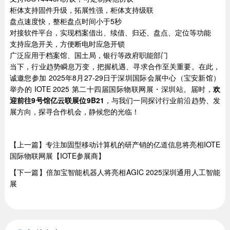
柜体支持固件升级，拓展性强，柜体支持级联
盘点速度快，整柜盘点时间小于5秒
对接软件平台，实现档案借出、续借、归还、盘点、定位等功能
支持应急开关，方便断电时应急开锁
广泛应用于档案馆、国土局，银行等政府职能部门
当下，行业趋势瞬息万变，把握机遇、寻求合作至关重要。在此，
诚邀您参加 2025年8月27-29日于深圳国际会展中心（宝安新馆）
举办的 IOTE 2025 第二十四届国际物联网展・深圳站。届时，
欢
迎前往9号馆亿云联展位9B21
，与我们一同探讨行业前沿趋势、发
展方向，探寻合作机会，静候您的光临！
【上一篇】专注加固型移动计算机的研产销的亿道信息将亮相IOTE
国际物联网展【IOTE参展商】
【下一篇】倍加宝智能机器人将亮相AGIC 2025深圳通用人工智能
展