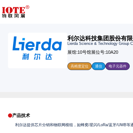
利尔达科技集团股份有限
Lierda Science & Technology Group C
展馆:
10号馆
展位号:
10A20
高精度定位
通信
电子元器件
产品技术
利尔达提供芯片分销和物联网模组，如蜂窝/星闪/LoRa/蓝牙/UWB