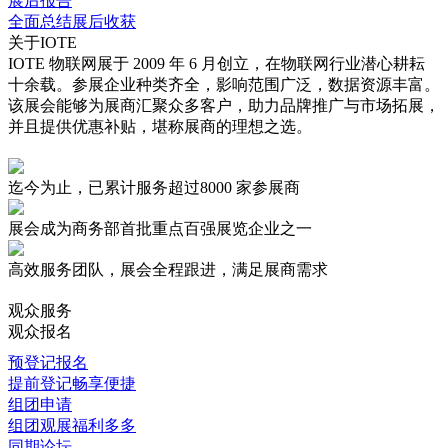
展后报告
全面总结展后收获
关于IOTE
IOTE 物联网展于 2009 年 6 月创立，在物联网行业潜心耕耘
十余载。参展企业种类齐全，影响范围广泛，数据资源丰富。
该展会能够为展商汇聚众多客户，助力品牌推广与市场拓展，
并且提供优惠补贴，堪称展商的理想之选。
迄今为止，已累计服务超过
8000 家
参展商
展会成为商务部首批重点
百强展览企业
之一
高效服务
团队，展会全程跟进，满足展商需求
观众服务
观众报名
预登记报名
提前登记畅享便捷
组团申请
组团观展福利多多
同期论坛