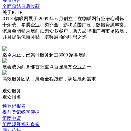
展后报告
全面总结展后收获
关于IOTE
IOTE 物联网展于 2009 年 6 月创立，在物联网行业潜心耕耘
十余载。参展企业种类齐全，影响范围广泛，数据资源丰富。
该展会能够为展商汇聚众多客户，助力品牌推广与市场拓展，
并且提供优惠补贴，堪称展商的理想之选。
迄今为止，已累计服务超过
8000 家
参展商
展会成为商务部首批重点
百强展览企业
之一
高效服务
团队，展会全程跟进，满足展商需求
观众服务
观众报名
预登记报名
提前登记畅享便捷
组团申请
组团观展福利多多
同期论坛