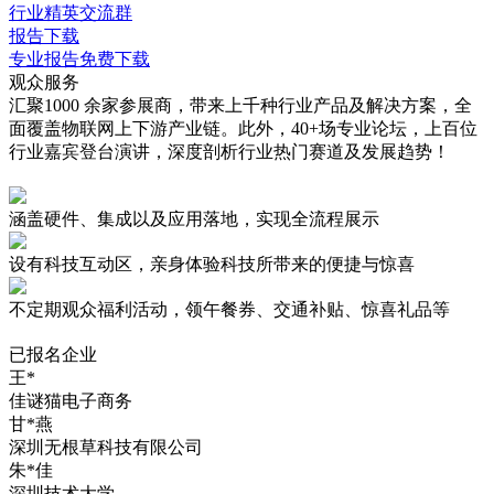
行业精英交流群
报告下载
专业报告免费下载
观众服务
汇聚1000 余家参展商，带来上千种行业产品及解决方案，全
面覆盖物联网上下游产业链。此外，40+场专业论坛，上百位
行业嘉宾登台演讲，深度剖析行业热门赛道及发展趋势！
涵盖硬件、集成以及应用落地，实现
全流程展示
设有
科技互动区
，亲身体验科技所带来的便捷与惊喜
不定期观众
福利活动
，领午餐券、交通补贴、惊喜礼品等
已报名企业
王*
佳谜猫电子商务
甘*燕
深圳无根草科技有限公司
朱*佳
深圳技术大学