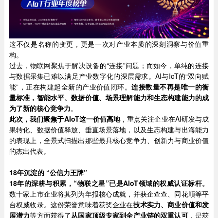
这不仅是名称的变更，更是一次对产业本质的深刻洞察与价值重
构。
过去，物联网聚焦于解决设备的“连接”问题；而如今，单纯的连接
与数据采集已难以满足产业数字化的深层需求。AI与IoT的“双向赋
能”，正在构建起全新的产业价值闭环。
连接数量不再是唯一的衡
量标准，
智能水平、数据价值、场景理解能力和生态构建能力
的
成
为了新的核心竞争力
。
此次，我们聚焦于AIoT这一价值高地
，重点关注企业在AI研发与成
果转化、数据价值释放、垂直场景落地，以及生态构建与出海能力
的表现上，全景式扫描出那些最具核心竞争力、创新力与商业价值
的杰出代表。
18年沉淀的 “公信力王牌”
18年的深耕与积累，“物联之星”已是AIoT领域的权威认证标杆。
数十家上市企业将其列为年报核心成就，并获企查查、同花顺等平
台权威收录。这份荣誉意味着获奖企业在
技术实力、商业价值和发
展潜力
等方面获得了
从国家顶级专家到全产业链的双重认可
，是获