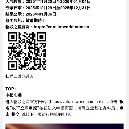
人气投票：
2025年11月20日至2026年01月04日
专家评审：
2025年12月29日至2025年12月31日
结果公示：2026年01月06日
颁奖典礼：敬请期待！
物联之星官网：https://vote.iotworld.com.cn
扫描二维码进入
TOP.
1
申报步骤
进入物联之星官方网站（https://vote.iotworld.com.cn/），点击
“报
名”
或
“”立即申报”
按钮进入申报页面，填写企业基础资料后，
点
击“提交”
跳转下一页进行榜单的申报。