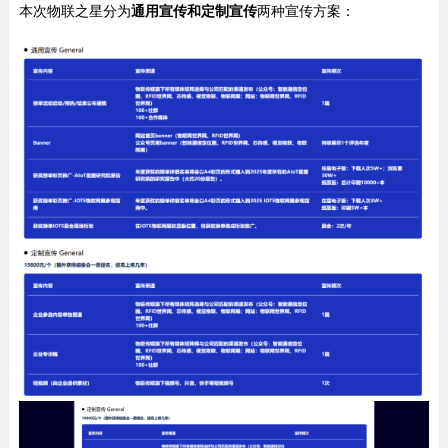
本次物联之星分为
通用宣传和定制宣传
两种宣传方案：