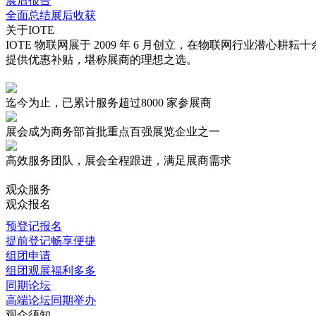
展后报告
全面总结展后收获
关于IOTE
IOTE 物联网展于 2009 年 6 月创立，在物联网行业
提供优惠补贴，堪称展商的理想之选。
迄今为止，已累计服务超过
8000 家
参展商
展会成为商务部首批重点
百强展览企业
之一
高效服务
团队，展会全程跟进，满足展商需求
观众服务
观众报名
预登记报名
提前登记畅享便捷
组团申请
组团观展福利多多
同期论坛
高端论坛同期举办
观众须知