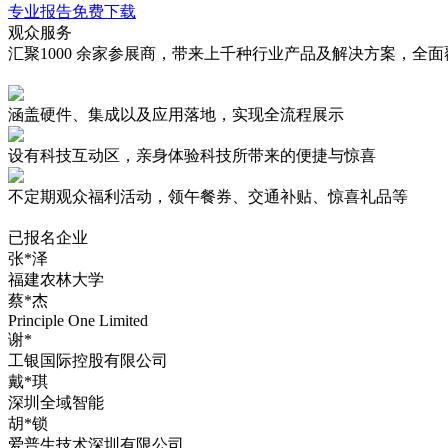
专业报告免费下载
观众服务
汇聚1000 余家参展商，带来上千种行业产品及解决方案，
涵盖硬件、集成以及应用落地，实现
全流程展示
设有
科技互动区
，亲身体验科技所带来的便捷与惊喜
不定期观众
福利活动
，领午餐券、交通补贴、惊喜礼品等
已报名企业
张*泽
福建农林大学
蔡*杰
Principle One Limited
谢*
工银国际控股有限公司
戴*琪
深圳全域智能
胡*锁
爱普生技术深圳有限公司