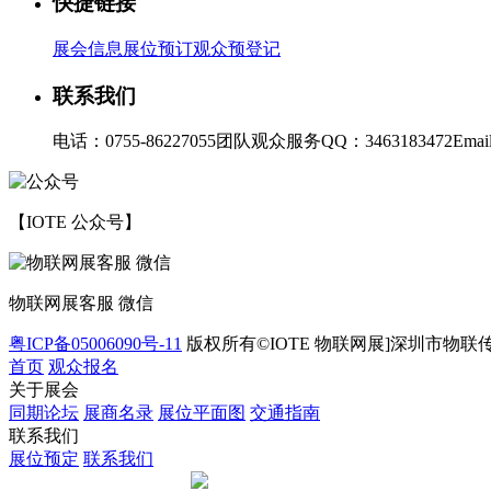
快捷链接
展会信息
展位预订
观众预登记
联系我们
电话：0755-86227055
团队观众服务QQ：3463183472
Emai
【IOTE 公众号】
物联网展客服 微信
粤ICP备05006090号-11
版权所有©IOTE 物联网展]深圳市物联
首页
观众报名
关于展会
同期论坛
展商名录
展位平面图
交通指南
联系我们
展位预定
联系我们