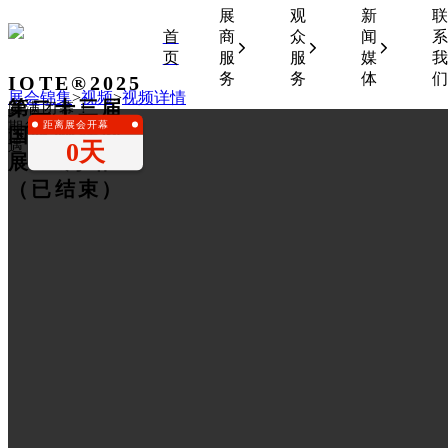
展
观
新
联
首
商
众
闻
系
页
服
服
媒
我
务
务
体
们
IOTE®2025
展会锦集
>
视频
>
视频详情
第二十三届
圆满闭幕！
距离展会开幕
期待下一次相
国际物联网
0天
遇！
展•上海站
（已结束）