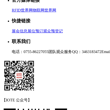
官方媒体链接
RFID世界网
物联网世界网
快捷链接
展会信息
展位预订
观众预登记
联系我们
电话：0755-86227055
团队观众服务QQ：3463183472
Emai
【IOTE 公众号】