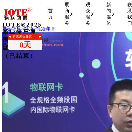
展
观
新
联
首
商
众
闻
系
页
服
服
媒
我
务
务
体
们
IOTE®2025
展会锦集
>
视频
>
视频详情
第二十三届
圆满闭幕！
距离展会开幕
期待下一次相
国际物联网
0天
遇！
展•上海站
（已结束）