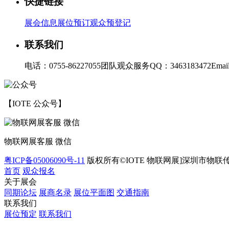
快捷链接
展会信息
展位预订
观众预登记
联系我们
电话：0755-86227055
团队观众服务QQ：3463183472
Emai
【IOTE 公众号】
物联网展客服 微信
粤ICP备05006090号-11
版权所有©IOTE 物联网展]深圳市物联
首页
观众报名
关于展会
同期论坛
展商名录
展位平面图
交通指南
联系我们
展位预定
联系我们