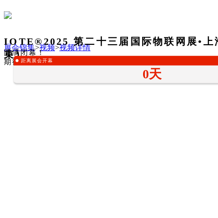
IOTE®2025 第二十三届国际物联网展•
展会锦集
>
视频
>
视频详情
圆满闭幕！
束）
距离展会开幕
期待下一次相遇！
0天