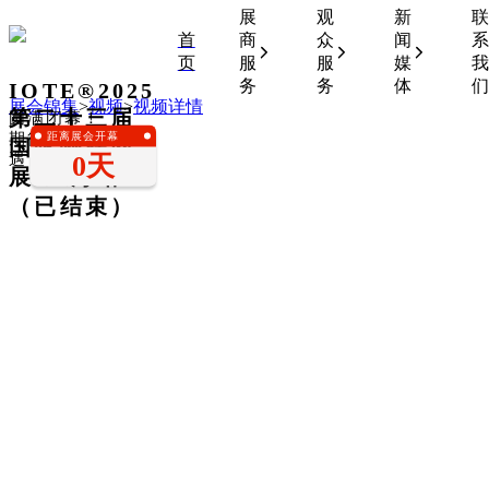
展
观
新
联
首
商
众
闻
系
页
服
服
媒
我
务
务
体
们
IOTE®2025
展会锦集
>
视频
>
视频详情
第二十三届
圆满闭幕！
距离展会开幕
期待下一次相
国际物联网
0天
遇！
展•上海站
（已结束）