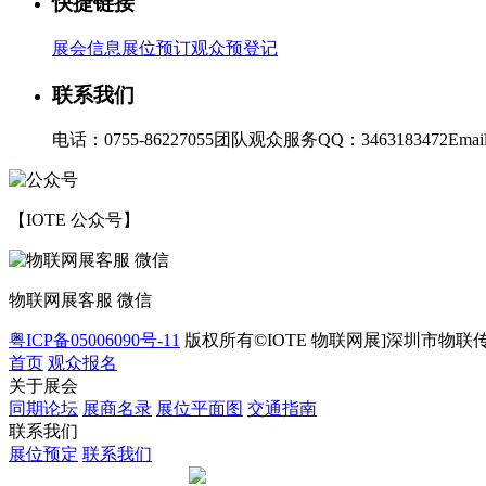
快捷链接
展会信息
展位预订
观众预登记
联系我们
电话：0755-86227055
团队观众服务QQ：3463183472
Emai
【IOTE 公众号】
物联网展客服 微信
粤ICP备05006090号-11
版权所有©IOTE 物联网展]深圳市物联
首页
观众报名
关于展会
同期论坛
展商名录
展位平面图
交通指南
联系我们
展位预定
联系我们